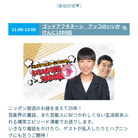
［番組詳細▼］
ゴッドアフタヌーン アッコのいいか
11:00-13:00
げんに1000回
ニッポン放送のお昼を支えて35年！
芸能界の裏話、また芸能人に似つかわしくない生活感あふ
れる爆笑エピソード満載でお送りします。
いきなり電話をかけたり、ゲストが乱入したりとハプニン
グにも乞うご期待！