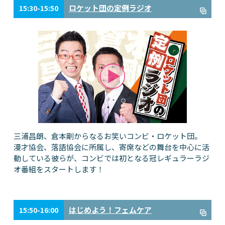
ロケット団の定例ラジオ
15:30-15:50
三浦昌朗、倉本剛からなるお笑いコンビ・ロケット団。
漫才協会、落語協会に所属し、寄席などの舞台を中心に活
動している彼らが、コンビでは初となる冠レギュラーラジ
オ番組をスタートします！
はじめよう！フェムケア
15:50-16:00