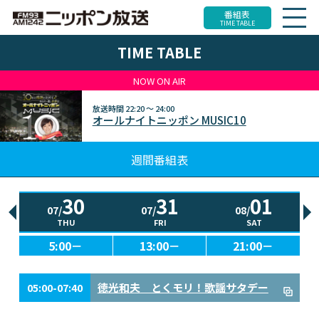
番組表
TIME TABLE
TIME TABLE
NOW ON AIR
放送時間
22:20 ～ 24:00
オールナイトニッポン MUSIC10
週間番組表
30
31
01
07/
07/
08/
THU
FRI
SAT
5:00－
13:00－
21:00－
徳光和夫 とくモリ！歌謡サタデー
05:00-07:40