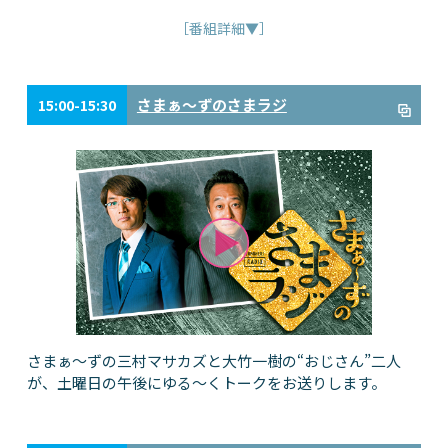
［番組詳細▼］
さまぁ～ずのさまラジ
15:00-15:30
さまぁ～ずの三村マサカズと大竹一樹の“おじさん”二人
が、土曜日の午後にゆる～くトークをお送りします。