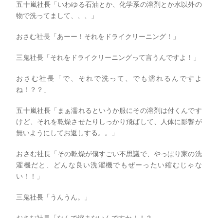
五十嵐社長「いわゆる石油とか、化学系の溶剤とか水以外の
物で洗ってまして、、、」
おさむ社長「あーー！それをドライクリーニング！」
三鬼社長「それをドライクリーニングって言うんですよ！」
おさむ社長「で、それで洗って、でも濡れるんですよ
ね！？？」
五十嵐社長「まぁ濡れるというか服にその溶剤は付くんです
けど、それを乾燥させたりしっかり飛ばして、人体に影響が
無いようにしてお返しする。。」
おさむ社長「その乾燥が僕すごい不思議で、やっぱり家の洗
濯機だと、どんな良い洗濯機でもぜーったい縮むじゃな
い！！」
三鬼社長「うんうん。」
おさむ社長「なんで縮まないんですか！！？」