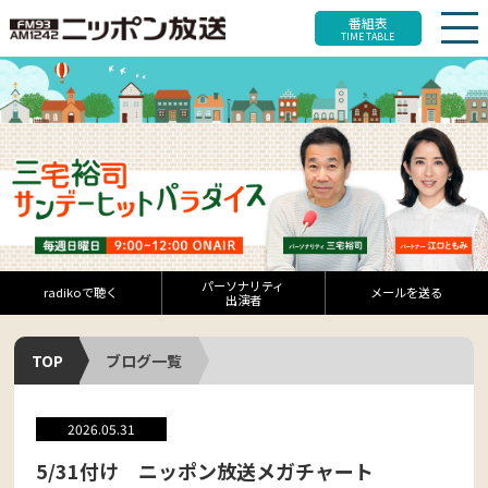
番組表
TIME TABLE
パーソナリティ
radikoで聴く
メールを送る
出演者
TOP
ブログ一覧
2026.05.31
5/31付け ニッポン放送メガチャート