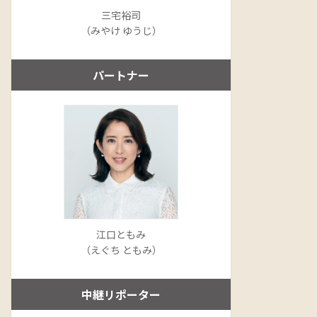
三宅裕司
（みやけ ゆうじ）
パートナー
江口ともみ
（えぐち ともみ）
中継リポーター