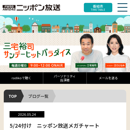
番組表
TIME TABLE
パーソナリティ
radikoで聴く
メールを送る
出演者
TOP
ブログ一覧
2026.05.24
5/24付け ニッポン放送メガチャート