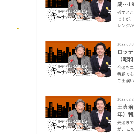
成…1
残すとこ
ですが、
レンジが
2022.03.0
ロッテ
（昭和
今週もニ
番組でも
ご出演い
2022.02.2
王貞治
年）特
先週まで
が、 こ