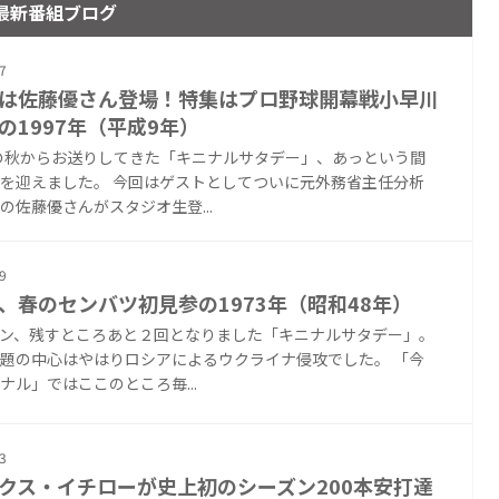
最新番組ブログ
7
は佐藤優さん登場！特集はプロ野球開幕戦小早川
の1997年（平成9年）
年の秋からお送りしてきた「キニナルサタデー」、あっという間
を迎えました。 今回はゲストとしてついに元外務省主任分析
の佐藤優さんがスタジオ生登...
9
、春のセンバツ初見参の1973年（昭和48年）
ン、残すところあと２回となりました「キニナルサタデー」。
題の中心はやはりロシアによるウクライナ侵攻でした。 「今
ナル」ではここのところ毎...
3
クス・イチローが史上初のシーズン200本安打達