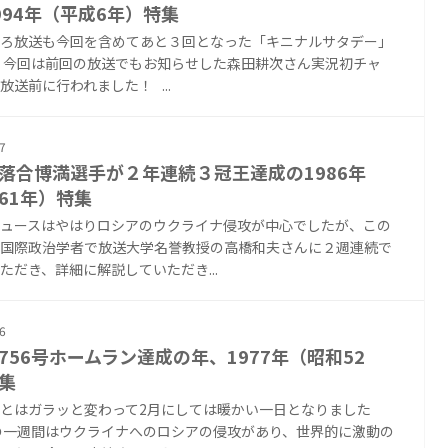
994年（平成6年）特集
ろ放送も今回を含めてあと３回となった「キニナルサタデー」
 今回は前回の放送でもお知らせした森田耕次さん実況初チャ
放送前に行われました！ ...
7
落合博満選手が２年連続３冠王達成の1986年
61年）特集
ュースはやはりロシアのウクライナ侵攻が中心でしたが、この
国際政治学者で放送大学名誉教授の高橋和夫さんに２週連続で
ただき、詳細に解説していただき...
6
756号ホームラン達成の年、1977年（昭和52
集
とはガラッと変わって2月にしては暖かい一日となりました
の一週間はウクライナへのロシアの侵攻があり、世界的に激動の