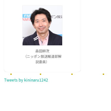
森田耕次
（ニッポン放送報道部解
説委員）
Tweets by kininaru1242