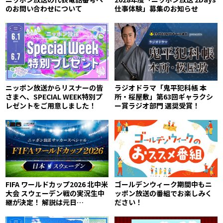
のお問い合わせについて
仕事体験」募集のお知らせ
ニッポン放送からリスナーの皆
ラジオドラマ「鬼平犯科帳 本
さまへ、SPECIAL WEEK特別プ
所・桜屋敷」第63回ギャラクシ
レゼントをご用意しました！
ー賞ラジオ部門 選奨受賞！
FIFA ワールドカップ2026 北中米
ゴールデンウィーク期間中もニ
大会 スウェーデン戦の実況生中
ッポン放送の番組でお楽しみく
継が決定！ 解説は元日…
ださい！