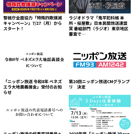
警視庁全面協力「特殊詐欺撲滅
ラジオドラマ「鬼平犯科帳 本
キャンペーン」7/27（月）から
所・桜屋敷」日本民間放送連盟
スタート！
賞 番組部門（ラジオ）東京地区
審査で…
「ニッポン放送 令和8年 ベネズ
第20回ニッポン放送CMグランプ
エラ大地震義援金」受付のお知
リ 決定
らせ
ニッポン放送の代表電話番号へ
2028年度「ニッポン放送 2Days