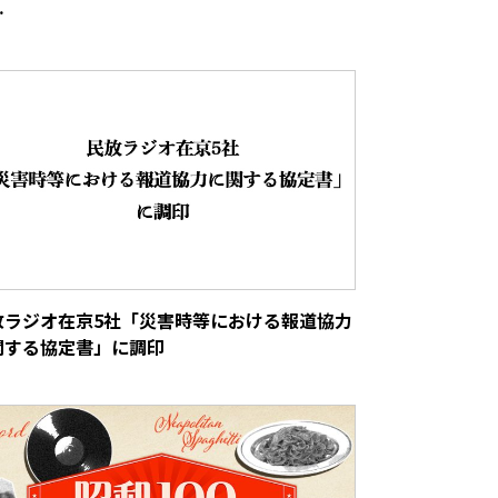
…
放ラジオ在京5社「災害時等における報道協力
関する協定書」に調印