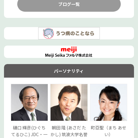
ブログ一覧
パーソナリティ
樋口 輝彦(ひぐち
朝田 隆 (あさだ た
町亞聖（まち あせ
てるひこ) JDC・一
かし) 筑波大学名誉
い）