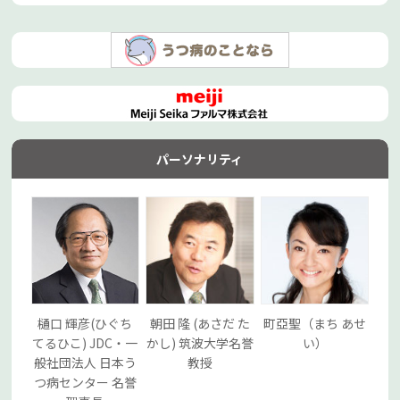
パーソナリティ
樋口 輝彦(ひぐち
朝田 隆 (あさだ た
町亞聖（まち あせ
てるひこ) JDC・一
かし) 筑波大学名誉
い）
般社団法人 日本う
教授
つ病センター 名誉