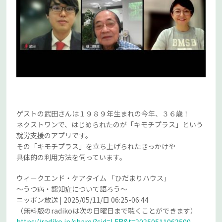
ゲストの武田さんは１９８９年生まれの今年、３６歳！
ネクストワンで、はじめられたのが「キモチプラス」という
就労支援のアプリです。
その「キモチプラス」を立ち上げられたきっかけや
具体的の利用方法を伺っています。
ウィークエンド・ケアタイム 「ひだまりハウス」
～うつ病・認知症について語ろう～
ニッポン放送 | 2025/05/11/日 06:25-06:44
（無料版のradikoは次の日曜日まで聴くことができます）
https://radiko.jp/share/?sid=LFR&t=20250511062500