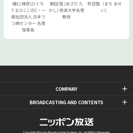
樋口 輝彦(ひぐち
朝田 隆 (あさだ た
町亞聖（まち あせ
てるひこ) JDC・一
かし) 筑波大学名誉
い）
般社団法人 日本う
教授
つ病センター 名誉
理事長
COMPANY
BROADCASTING AND CONTENTS
Copyright Nippon Broadcasting System, Inc. All Rights Reserved.