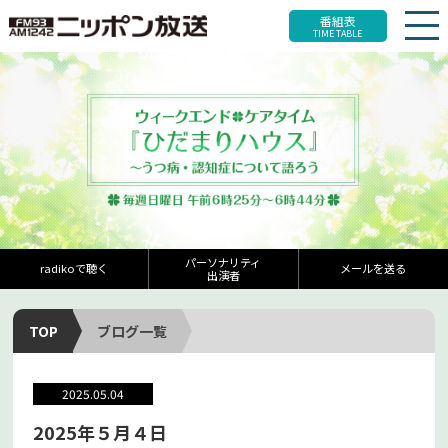
番組表
TIME TABLE
パーソナリティ
radikoで聴く
メールを送る
出演者
TOP
ブログ一覧
2025.05.04
2025年５月４日