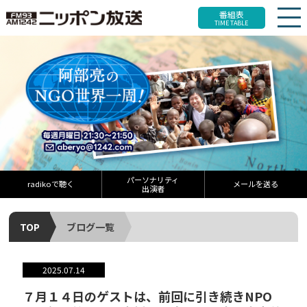
番組表
TIME TABLE
パーソナリティ
radikoで聴く
メールを送る
出演者
TOP
ブログ一覧
2025.07.14
７月１４日のゲストは、前回に引き続きNPO