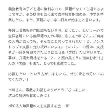
義務教育は子ども達の権利なので、戸籍がなくても通えるよ
うですが、その措置もあくまで義務教育期間のみ。中学を卒
業したら、また、戸籍のない辛い日々が始まると言います。
弁護士資格も専門知識もないまま、助けたい、という一心で
全国各地にいる無戸籍の方の相談に応じる市川さん。ご自身
の大病があっても、そんなこと言ってられない！と、ノンス
トップで支援に走り続けています。そのパワーの源は、支援
者が戸籍を獲得できたときに見せる「笑顔」だと言います。
夢は、弁護士資格をとること、と照れ臭そうに微笑む市川さ
んの「笑顔」もまた、とっても素敵でした。
応援したい！という方がいましたら、ぜひHPをのぞいてみ
てください！
市川さん、素敵なお話をありがとうございました！
次回の放送もお楽しみに！
NPO法人無戸籍の人を支援する会 HP