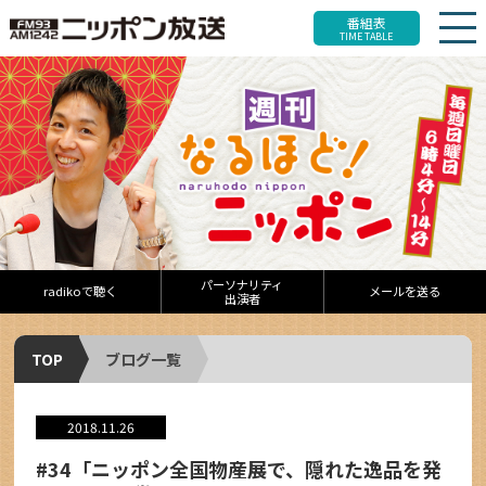
番組表
TIME TABLE
パーソナリティ
radikoで聴く
メールを送る
出演者
TOP
ブログ一覧
2018.11.26
#34「ニッポン全国物産展で、隠れた逸品を発