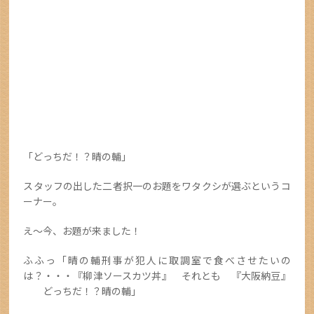
「どっちだ！？晴の輔」
スタッフの出した二者択一のお題をワタクシが選ぶというコ
ーナー。
え～今、お題が来ました！
ふふっ「晴の輔刑事が犯人に取調室で食べさせたいの
は？・・・『柳津ソースカツ丼』 それとも 『大阪納豆』
どっちだ！？晴の輔」