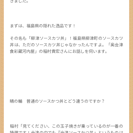
きました。
まずは、福島県の隠れた逸品です！
その名も「柳津ソースカツ丼」！福島県柳津町のソースカツ
丼は、ただのソースカツ丼じゃなかったんですよ。「奥会津
食彩蔵河内屋」の稲村貴宏さんにお話しを伺います。
晴の輔 普通のソースかつ丼とどう違うのですか？
稲村「見てください、この玉子焼きが乗っているのが一番の
特徴です！会津の中でも『会津ソースかつ丼』というものは