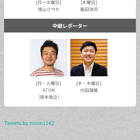
[月〜木曜日]
[木曜日]
増山さやか
飯田浩司
中継レポーター
[月・火曜日]
[水・木曜日]
ATOM
内田雄基
（根本朋之）
Tweets by zoom1242