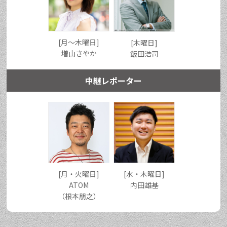
[月〜木曜日]
[木曜日]
増山さやか
飯田浩司
中継レポーター
[月・火曜日]
[水・木曜日]
ATOM
内田雄基
（根本朋之）