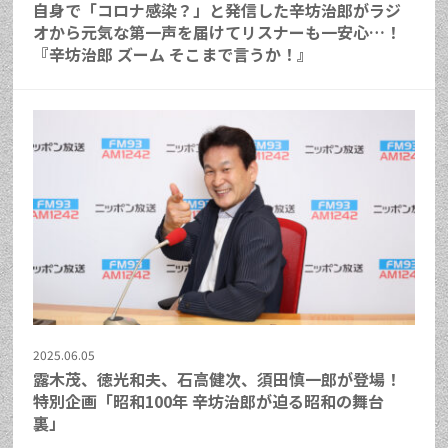
自身で「コロナ感染？」と発信した辛坊治郎がラジ
オから元気な第一声を届けてリスナーも一安心…！
『辛坊治郎 ズーム そこまで言うか！』
2025.06.05
露木茂、徳光和夫、石高健次、須田慎一郎が登場！
特別企画「昭和100年 辛坊治郎が迫る昭和の舞台
裏」