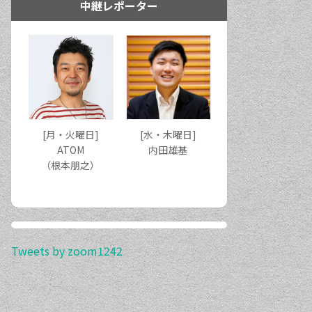
中継レポーター
[月・火曜日]
[水・木曜日]
ATOM
内田雄基
（根本朋之）
Tweets by zoom1242