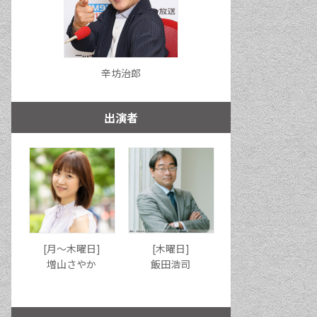
辛坊治郎
出演者
[月〜木曜日]
[木曜日]
増山さやか
飯田浩司