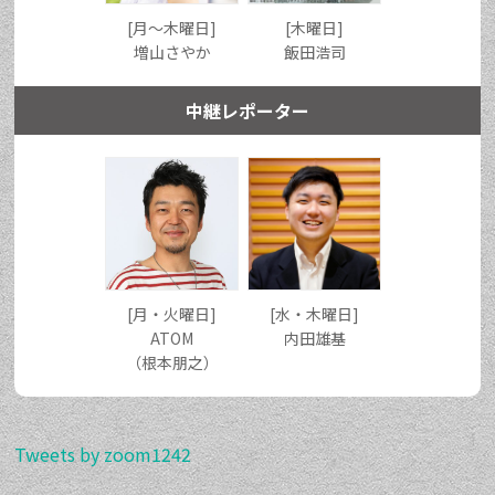
[月〜木曜日]
[木曜日]
増山さやか
飯田浩司
中継レポーター
[月・火曜日]
[水・木曜日]
ATOM
内田雄基
（根本朋之）
Tweets by zoom1242