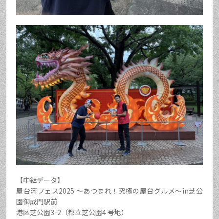
【中継データ】
屋台湾フェス2025 ～あつまれ！究極の屋台グルメ～in芝公
園御成門駅前
港区芝公園3-2（都立芝公園4 号地）