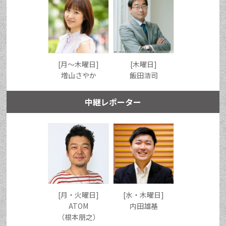
[月〜木曜日]
[木曜日]
増山さやか
飯田浩司
中継レポーター
[月・火曜日]
[水・木曜日]
ATOM
内田雄基
（根本朋之）