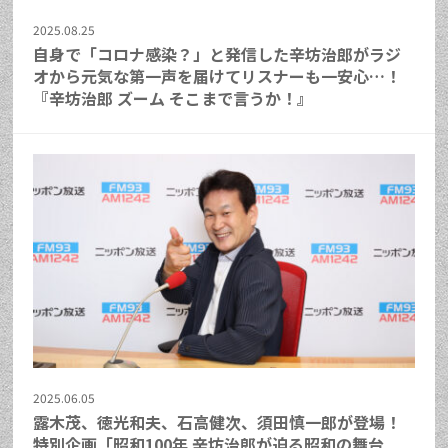
2025.08.25
自身で「コロナ感染？」と発信した辛坊治郎がラジ
オから元気な第一声を届けてリスナーも一安心…！
『辛坊治郎 ズーム そこまで言うか！』
2025.06.05
露木茂、徳光和夫、石高健次、須田慎一郎が登場！
特別企画「昭和100年 辛坊治郎が迫る昭和の舞台