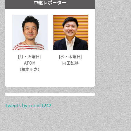
中継レポーター
[月・火曜日]
[水・木曜日]
ATOM
内田雄基
（根本朋之）
Tweets by zoom1242