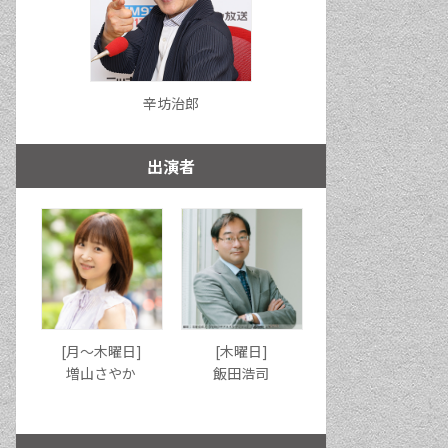
辛坊治郎
出演者
[月〜木曜日]
[木曜日]
増山さやか
飯田浩司