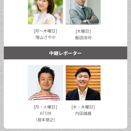
[月〜木曜日]
[木曜日]
増山さやか
飯田浩司
中継レポーター
[月・火曜日]
[水・木曜日]
ATOM
内田雄基
（根本朋之）