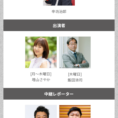
辛坊治郎
出演者
[月〜木曜日]
[木曜日]
増山さやか
飯田浩司
中継レポーター