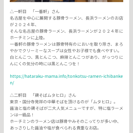
△一軒目 「一番軒」さん
名古屋を中心に展開する豚骨ラーメン、長浜ラーメンのお店
が２０２４年、
そんな名古屋の豚骨ラーメン、長浜ラーメンが２０２４年に
ホーチミンに上陸。
一番軒の豚骨ラーメンは豚骨特有のにおいを取り除き、まろ
やかでクリーミーなスープは女性やお子様でも食べやすい。
白とんこつ、黒とんこつ、麻辣とんこつがあり、がっつりに
んにくの気分の時には黒とんこつを！
https://hataraku-mama.info/tonkotsu-ramen-ichibanke
n/
△二軒目 「鶏そばムタヒロ」さん
東京・国分寺発祥の中華そばを頂けるのが「ムタヒロ」。
醤油と塩の鶏そばが二大人気メニューですが、特に塩ラーメ
ンは一級品！
ホーチミンのラーメン店は豚骨やみそのこってりが多い中、
あっさりした醤油や塩が食べられる貴重なお店。