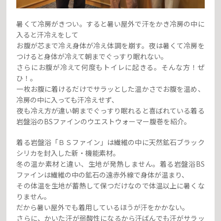
暑くて冷房がきつい。すると暑い屋外で汗をかき冷房の中に
入ると汗冷えをして
お腹が芯まで冷え身体が冷え体調を崩す。夜は暑くて冷房を
つけると身体が冷えて朝までぐっすり眠れない。
さらにお腹が冷えて何度もトイレに起きる。そんな方！ぜ
ひ！。
一枚お腹に着けるだけでサラッとした温かさでお腹を温め、
冷房の中に入っても汗冷えせず、
夜も冷え方が違い朝までぐっすり眠れると喜ばれている着る
岩盤浴のBSファインのウエストウォーマー腹巻を紹介。
着る岩盤浴「ＢＳファイン」は繊維の中に天然鉱石ブラック
シリカを封入した新・機能素材。
冬の温か素材と違い、生地が発熱しません。着る岩盤浴BS
ファインは繊維の中の鉱石の遠赤外線で身体が温まり、
その体温を生地が蓄熱して保つだけなので体温以上に暑くな
りません。
だから暑い屋外でも着用しているほうが汗をかかない。
さらに、かいた汗が弱酸性になるから汗ばんでも汗がサラッ