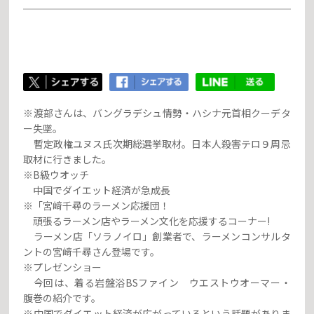
※渡部さんは、バングラデシュ情勢・ハシナ元首相クーデタ
ー失墜。
暫定政権ユヌス氏次期総選挙取材。日本人殺害テロ９周忌
取材に行きました。
※B級ウオッチ
中国でダイエット経済が急成長
※「宮﨑千尋のラーメン応援団！
頑張るラーメン店やラーメン文化を応援するコーナー!
ラーメン店「ソラノイロ」創業者で、ラーメンコンサルタ
ントの宮﨑千尋さん登場です。
※プレゼンショー
今回は、着る岩盤浴BSファイン ウエストウオーマー・
腹巻の紹介です。
※中国でダイエット経済が広がっているという話題がありま