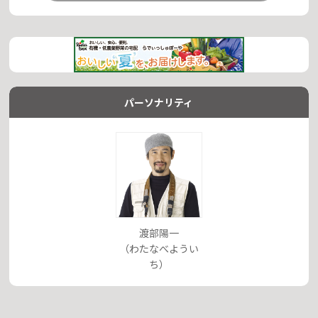
パーソナリティ
渡部陽一
（わたなべようい
ち）