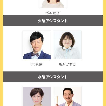
松本 明子
火曜アシスタント
東 貴博
黒沢 かずこ
水曜アシスタント