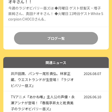
オキさん！！
今週のラジオビバリー昼ズは ◆月曜日 ゲスト怒髪天・増子
直純さん、真田ナオキさん！ ◆火曜日 11時台ゲストWhite S
corpion CHOCOさん&...
ブログ一覧
関連ニュース
井戸田潤、パンサー尾形貴弘、林家正
2026.08.07
蔵、ウエストランドが生登場！『ラジオ
ビバリー昼ズ』
TVアニメ『あかね噺』主人公の声優・永
2026.06.10
瀬アンナが登場！『春風亭昇太と乾貴美
子のラジオビバリー昼ズ』