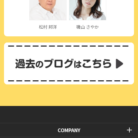
松村 邦洋
磯山 さやか
COMPANY