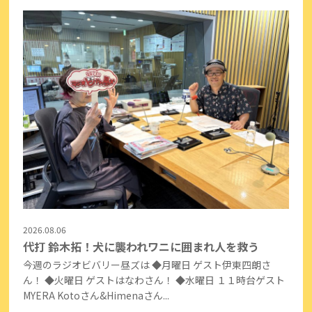
2026.08.06
代打 鈴木拓！犬に襲われワニに囲まれ人を救う
今週のラジオビバリー昼ズは ◆月曜日 ゲスト伊東四朗さ
ん！ ◆火曜日 ゲストはなわさん！ ◆水曜日 １１時台ゲスト
MYERA Kotoさん&Himenaさん...