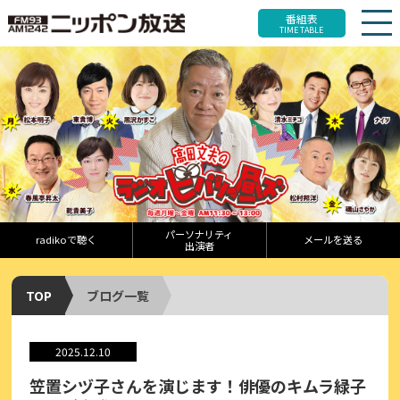
番組表
TIME TABLE
パーソナリティ
radikoで聴く
メールを送る
出演者
TOP
ブログ一覧
2025.12.10
笠置シヅ子さんを演じます！俳優のキムラ緑子