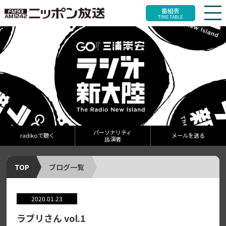
番組表
TIME TABLE
パーソナリティ
radikoで聴く
メールを送る
出演者
TOP
ブログ一覧
2020.01.23
ラブリさん vol.1