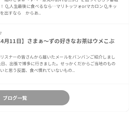
！ Q,人生最後に食べるなら…マリトッツォorマカロン Q,キッ
を出すなら からあ...
7
年4月11日】さまぁ〜ずの好きなお茶はウメこぶ
、リスナーの皆さんから届いたメールをバンバンご紹介しまし
先日、出張で博多に行きました。せっかくだからご当地のもの
いと思う反面、食べ慣れていないもの...
ブログ一覧