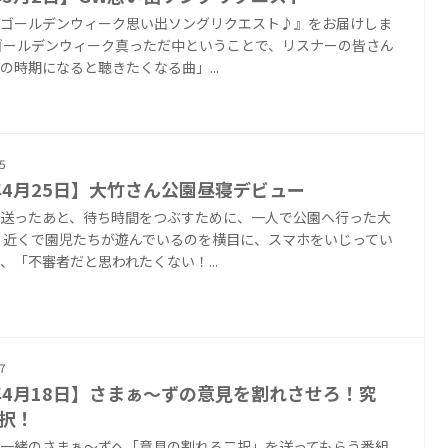
ゴールデンウィーク思い出ソングリクエスト♪』をお届けしま
ゴールデンウィーク真っただ中ということで、リスナーの皆さん
の時期になると聴きたくなる曲」...
5
年4月25日】大竹さん公園昼寝デビュー
送ったあと、待ち時間をつぶすために、一人で公園へ行った大
 近くで園児たちが遊んでいるのを横目に、スマホをいじってい
、「不審者だと思われたくない！...
7
年4月18日】さまぁ〜ずの意見を割れさせろ！究
択！
一緒のさまぁ〜ずへ「意見の割れる二択」を送ってもらう番組