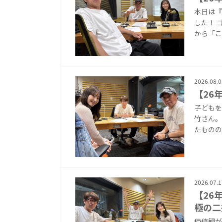
本日は『
した！ 
から「こ
2026.08.0
【26
子どもを
竹さん。
たものの
2026.07.1
【26
極の二
価値観が