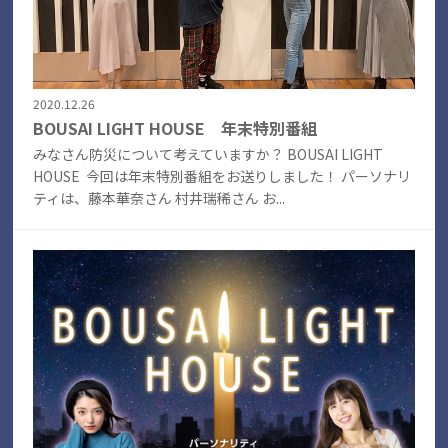
2020.12.26
BOUSAI LIGHT HOUSE 年末特別番組
みなさん防災について考えていますか？ BOUSAI LIGHT
HOUSE 今回は年末特別番組をお送りしました！ パーソナリ
ティは、藤本華奈さん 村井瑞稀さん お...