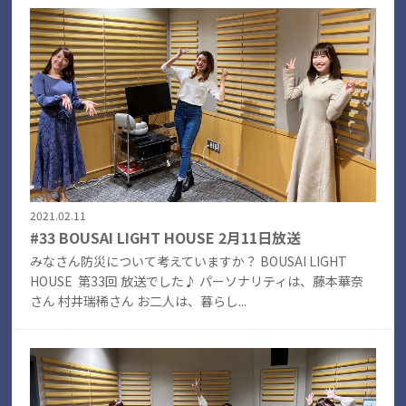
2021.02.11
#33 BOUSAI LIGHT HOUSE 2月11日放送
みなさん防災について考えていますか？ BOUSAI LIGHT
HOUSE 第33回 放送でした♪ パーソナリティは、藤本華奈
さん 村井瑞稀さん お二人は、暮らし...