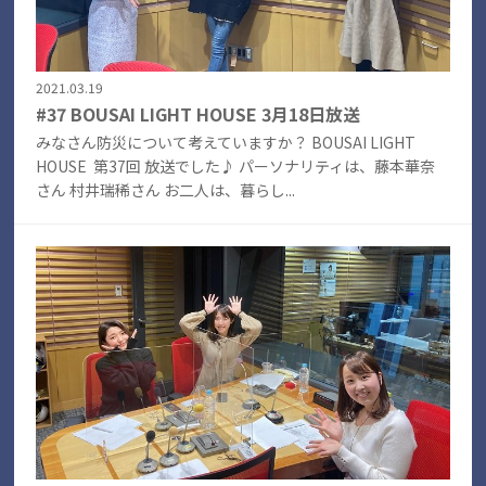
2021.03.19
#37 BOUSAI LIGHT HOUSE 3月18日放送
みなさん防災について考えていますか？ BOUSAI LIGHT
HOUSE 第37回 放送でした♪ パーソナリティは、藤本華奈
さん 村井瑞稀さん お二人は、暮らし...