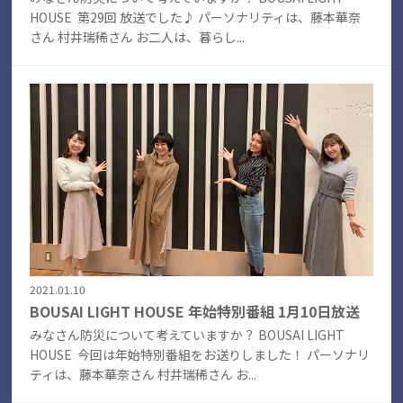
HOUSE 第29回 放送でした♪ パーソナリティは、藤本華奈
さん 村井瑞稀さん お二人は、暮らし...
2021.01.10
BOUSAI LIGHT HOUSE 年始特別番組 1月10日放送
みなさん防災について考えていますか？ BOUSAI LIGHT
HOUSE 今回は年始特別番組をお送りしました！ パーソナリ
ティは、藤本華奈さん 村井瑞稀さん お...