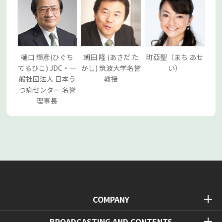
樋口 輝彦(ひぐち
朝田 隆 (あさだ た
町亞聖（まち あせ
てるひこ) JDC・一
かし) 筑波大学名誉
い）
般社団法人 日本う
教授
つ病センター 名誉
理事長
COMPANY
BROADCASTING AND CONTENTS