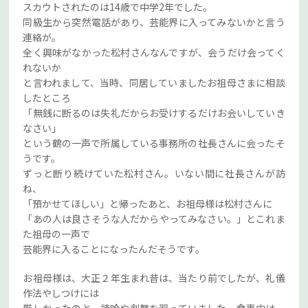
スカウトされたのは14歳で中学2年でした。
同級生から突然電話があり、芸能界に入ってみないかと言う
連絡が。
全く興味がなかった松村さんなんですが、会うだけ会ってく
れないか
と言われまして、当時、同居していましたお祖母さまに相談
したところ
「無銭に断るのは失礼だからお受けするだけお会いしていき
なさい」
という鶴の一声で所属している事務所の社長さんに会ったそ
うです。
ずっと断り続けていた松村さん。いない間に社長さんが訪
ね、
「預かせてほしい」と帰ったあと、お祖母様は松村さんに
「あの人は良さそうな人だからやってみなさい。」とこれま
た祖母の一声で
芸能界に入ることになったんだそうです。
お祖母様は、大正２年生まれ昔は、当たり前でしたが、礼儀
作法やしつけには
厳しかったのと、詩吟や剣舞を習っていました。食事中は、