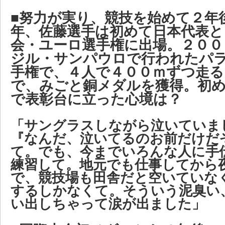
■努力が実り、競技を始めて２年
年、佐藤選手は初めて日本代表と
会・ユーロ選手権に出場。２００
ジル・サンパウロで行われたパ
手権で、４人で４００ｍずつ走
で、みごと銅メダルを獲得。初
で表彰台に立った心境は？
「サングラスしながら泣いていま
『なんだ、泣いてるのお前だけだ
て。でも、今までいろんな人に手
練習して。地元でも仕事してから
で、競技場も田舎だと空いていな
するしかなくて。そういう泥臭い
い出しちゃって涙が出ました」