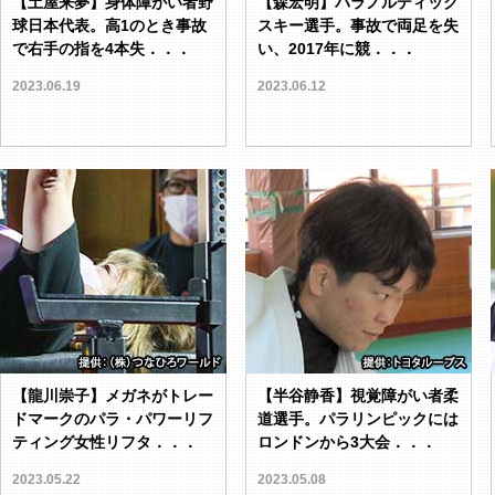
【土屋来夢】身体障がい者野
【森宏明】パラノルディック
球日本代表。高1のとき事故
スキー選手。事故で両足を失
で右手の指を4本失．．．
い、2017年に競．．．
2023.06.19
2023.06.12
【龍川崇子】メガネがトレー
【半谷静香】視覚障がい者柔
ドマークのパラ・パワーリフ
道選手。パラリンピックには
ティング女性リフタ．．．
ロンドンから3大会．．．
2023.05.22
2023.05.08