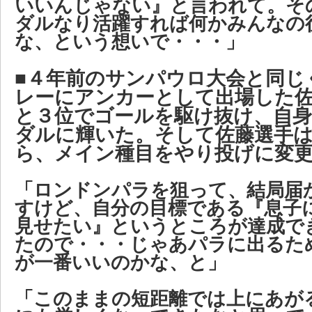
いいんじゃない』と言われて。そ
ダルなり活躍すれば何かみんなの
な、という想いで・・・」
■４年前のサンパウロ大会と同じ
レーにアンカーとして出場した
と３位でゴールを駆け抜け、自身
ダルに輝いた。そして佐藤選手
ら、メイン種目をやり投げに変
「ロンドンパラを狙って、結局届
すけど、自分の目標である『息子
見せたい』というところが達成で
たので・・・じゃあパラに出るた
が一番いいのかな、と」
「このままの短距離では上にあが