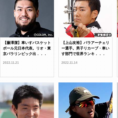
【藤澤潔】車いすバスケット
【上山友裕】パラアーチェリ
ボール元日本代表。リオ・東
ー選手。男子リカーブ・車い
京パラリンピック出．．．
す部門で世界ランキ．．．
2022.11.21
2022.11.14