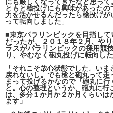
にも厳しくなってきたなと思って
ともと槍投げにも興味があったの
力を活かせるんだったら槍投げが
って転向しました」
■東京パラリンピックを目指して
だったが、２０１８年２月、やり
ラスがパラリンピックの採用競
り、やむなく砲丸投げに転向し
「それこそ放心状態でした。いま
戻れないし。でも槍と砲丸って走
まって投げるかなので『砲丸に行
と。心の整理というか、砲丸に行
は、多分１か月か２か月くらいは
ます」