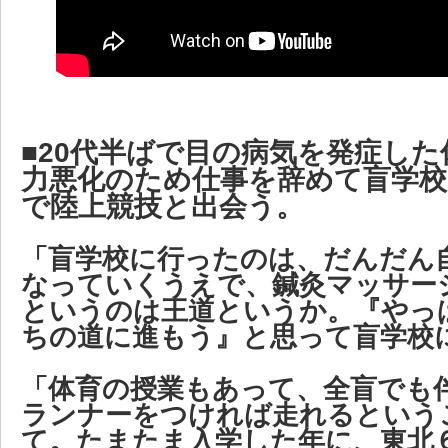
■20代半ばで目の病気を発症した
力悪化のため仕事を辞めて盲学
で陸上競技と出会う。
「盲学校に行ったのは、だんだん
なっていくうえで、鍼灸マッサー
というのは王道というか。『やっ
ちの道に進もう』と思って盲学校
「体育の授業もあって、全盲でも
ランナーをつければ走れるという
て。たまたま入学した年に、東北