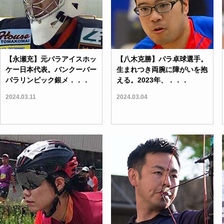
【永瀬充】元パラアイスホッ
【八木克勝】パラ卓球選手。
ケー日本代表。バンクーバー
生まれつき両腕に障がいを抱
パラリンピック銀メ．．．
える。2023年、．．．
2024.03.11
2024.03.04