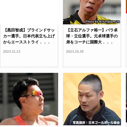
【黒田智成】ブラインドサッ
【立石アルファ裕一】パラ卓
カー選手。日本代表立ち上げ
球・立位選手。元卓球選手の
からエースストライ．．．
弟をコーチに国際大．．．
2023.11.13
2023.10.30