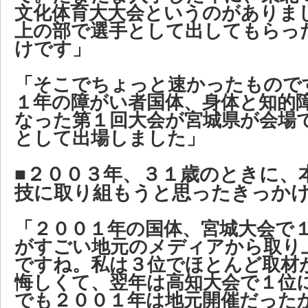
文化体育大大会というのがありま
上の部で選手として出してもらっ
けです」
「そこでちょっと速かったもので
１年の障がい者国体、身体と知的
なった第１回大会が宮城県が会場
として出場しました」
■２００３年、３１歳のときに、
技に取り組もうと思ったきっか
「２００１年の国体、宮城大会で
がすごい地元のメディアから取り
ですね。私は３位でほとんど取材
悔しくて、翌年は高知大会で１位
でも２００１年は地元開催だった