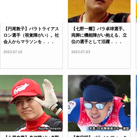
【円尾敦子】パラトライアス
【七野一耀】パラ卓球選手。
ロン選手（視覚障がい）。社
両脚に機能障がい抱える、立
会人からマラソンを．．．
位の選手として活躍．．．
2023.07.10
2023.07.03