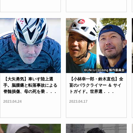
【大矢勇気】車いす陸上選
【小林幸一郎・鈴木直也】全
手。脳腫瘍と転落事故による
盲のパラクライマー ＆ サイ
脊髄損傷、母の死を乗．．．
トガイド。世界選．．．
2023.04.24
2023.04.17