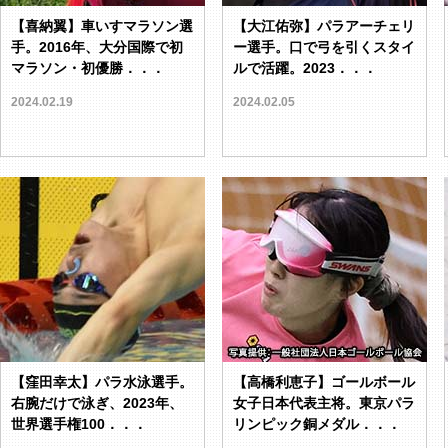
【喜納翼】車いすマラソン選
【大江佑弥】パラアーチェリ
手。2016年、大分国際で初
ー選手。口で弓を引くスタイ
マラソン・初優勝．．．
ルで活躍。2023．．．
2024.02.19
2024.02.05
【窪田幸太】パラ水泳選手。
【高橋利恵子】ゴールボール
右腕だけで泳ぎ、2023年、
女子日本代表主将。東京パラ
世界選手権100．．．
リンピック銅メダル．．．