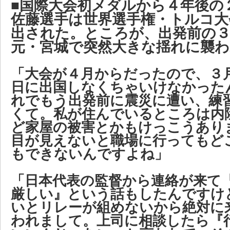
■国際大会初メダルから４年後の
佐藤選手は世界選手権・トルコ大
出された。ところが、出発前の３
元・宮城で突然大きな揺れに襲わ
「大会が４月からだったので、３
日に出国しなくちゃいけなかった
れでもう出発前に震災に遭い、練
くて。私が住んでいるところは内
ど家屋の被害とかもけっこうあり
目が見えないと職場に行ってもど
もできないんですよね」
「日本代表の監督から連絡が来て
厳しい』という話もしたんですけ
いとリレーが組めないから絶対に
われまして。上司に相談したら『