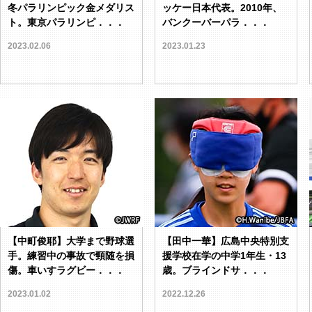
冬パラリンピック金メダリス
ッケー日本代表。2010年、
ト。東京パラリンピ．．．
バンクーバーパラ．．．
2023.02.06
2023.01.23
【中町俊耶】大学まで野球選
【田中一華】広島中央特別支
手。練習中の事故で頸随を損
援学校在学の中学1年生・13
傷。車いすラグビー．．．
歳。ブラインドサ．．．
2023.01.02
2022.12.26