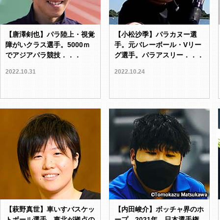
【唐澤剣也】パラ陸上・視覚
【小松沙季】パラカヌー選
障がいクラス選手。5000ｍ
手。元バレーボール・Vリー
でアジアパラ競技．．．
グ選手。パラアスリー．．．
2022.10.31
2022.10.24
【萩野真世】車いすバスケッ
【内田峻介】ボッチャ界のホ
トボール選手。東北が拠点の
ープ。2021年、日本選手権