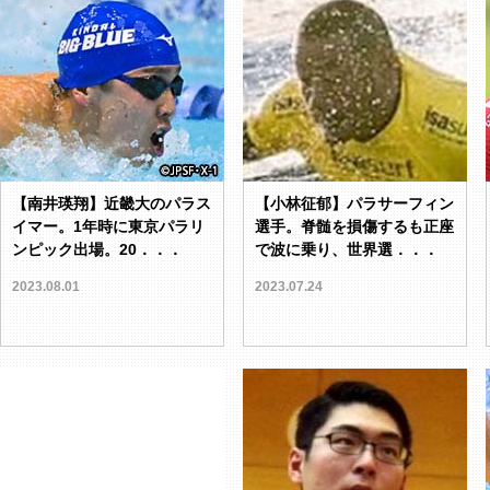
【南井瑛翔】近畿大のパラス
【小林征郁】パラサーフィン
イマー。1年時に東京パラリ
選手。脊髄を損傷するも正座
ンピック出場。20．．．
で波に乗り、世界選．．．
2023.08.01
2023.07.24