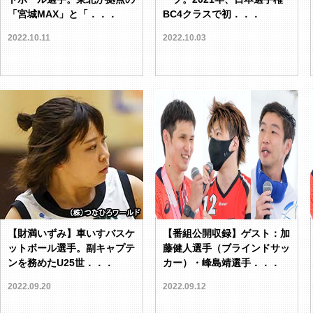
「宮城MAX」と「．．．
BC4クラスで初．．．
2022.10.11
2022.10.03
【財満いずみ】車いすバスケ
【番組公開収録】ゲスト：加
ットボール選手。副キャプテ
藤健人選手（ブラインドサッ
ンを務めたU25世．．．
カー）・峰島靖選手．．．
2022.09.20
2022.09.12