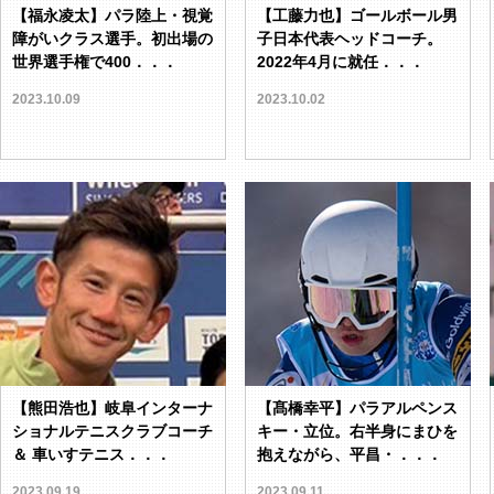
【福永凌太】パラ陸上・視覚
【工藤力也】ゴールボール男
障がいクラス選手。初出場の
子日本代表ヘッドコーチ。
世界選手権で400．．．
2022年4月に就任．．．
2023.10.09
2023.10.02
【熊田浩也】岐阜インターナ
【髙橋幸平】パラアルペンス
ショナルテニスクラブコーチ
キー・立位。右半身にまひを
＆ 車いすテニス．．．
抱えながら、平昌・．．．
2023.09.19
2023.09.11