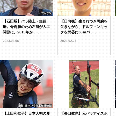
【石田駆】パラ陸上・短距
【日向楓】生まれつき両腕を
離。骨肉腫のため左肩が人工
欠きながら、ドルフィンキッ
関節に。2019年か．．．
クを武器に50ｍバ．．．
2023.03.06
2023.02.27
【土田和歌子】日本人初の夏
【矢口敦也】元パラアイスホ