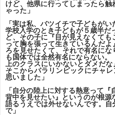
けど、他県に行ってしまったら触
ゃった」
「実は私、バツイチで子どもがい
学校入学のとき子どもが５歳半だ
ど、その子に『目が見えなくても
って胸を張って生きているんだよ
ろを見せたくて、それで有名にな
も国体では全然有名にならない。
上のクラスにいかないとダメだな
そこからパラリンピックにチャレ
思いました」
「自分の陸上に対する熱意って『
背中を見せたい』というのが根源
語るうえでは外せないんです。自
で」