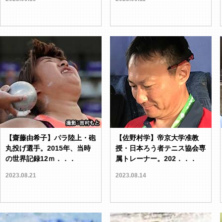
【齋藤由希子】パラ陸上・砲
【佐野村学】帝京大学准教
丸投げ選手。2015年、当時
授・日本ろう者テニス協会専
の世界記録12ｍ．．．
属トレーナー。202．．．
2023.08.21
2023.08.14