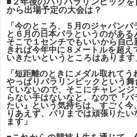
■２年後のパリパラリンピックを
から出場予定の大会は？
「今のところ、５月のジャパンパ
と６月の日本パラというのがある
そこで１センチでもいいから自己
きれば今年中に８メートルを超え
いきたいというところはあります
「短距離のときにメダル取れてう
やっぱりパラリンピックという舞
ていないので、そこにチャレンジ
らない手はないなと。なので『パ
たい』という気持ちは、すごく今
りあえず、パリまでは頑張りたい
ます」