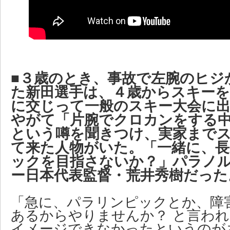
■３歳のとき、事故で左腕のヒジ
た新田選手は、４歳からスキーを
に交じって一般のスキー大会に
やがて「片腕でクロカンをする
という噂を聞きつけ、実家まで
て来た人物がいた。「一緒に、
ックを目指さないか？」パラノ
ー日本代表監督・荒井秀樹だった
「急に、パラリンピックとか、障
あるからやりませんか？ と言わ
イメージできなかったというのが