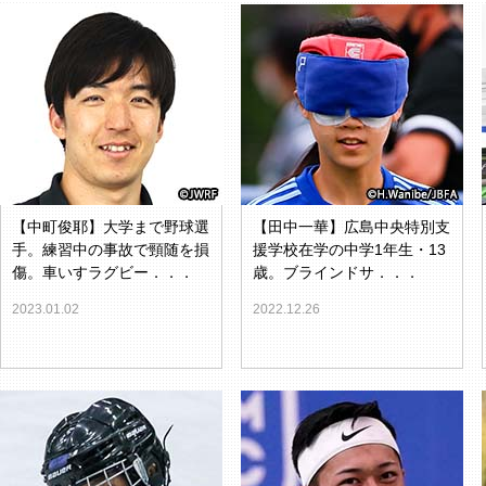
【中町俊耶】大学まで野球選
【田中一華】広島中央特別支
手。練習中の事故で頸随を損
援学校在学の中学1年生・13
傷。車いすラグビー．．．
歳。ブラインドサ．．．
2023.01.02
2022.12.26