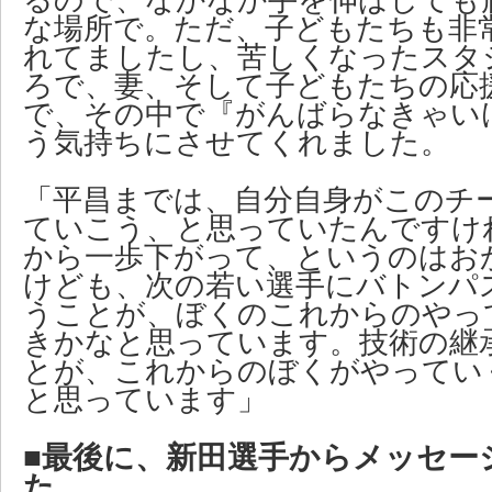
るので、なかなか手を伸ばしても
な場所で。ただ、子どもたちも非
れてましたし、苦しくなったスタ
ろで、妻、そして子どもたちの応
で、その中で『がんばらなきゃい
う気持ちにさせてくれました。
「平昌までは、自分自身がこのチ
ていこう、と思っていたんですけ
から一歩下がって、というのはお
けども、次の若い選手にバトンパ
うことが、ぼくのこれからのやっ
きかなと思っています。技術の継
とが、これからのぼくがやってい
と思っています」
■最後に、新田選手からメッセー
た。