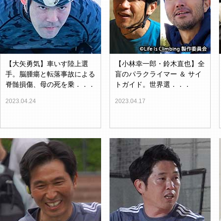
【大矢勇気】車いす陸上選
【小林幸一郎・鈴木直也】全
手。脳腫瘍と転落事故による
盲のパラクライマー ＆ サイ
脊髄損傷、母の死を乗．．．
トガイド。世界選．．．
2023.04.24
2023.04.17