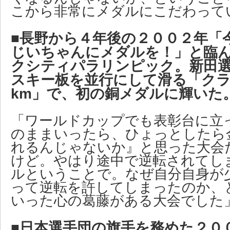
こから非常にメダルにこだわって
■長野から４年後の２００２年「
じいちゃんにメダルを！」と臨
クシティパラリンピック。新田
スキー板を並行にして滑る「ク
km」で、初の銅メダルに輝いた
「ワールドカップでも表彰台に立
のままいったら、ひょっとしたら
れるんじゃないか』と思った大会
けど。やはり途中で逆転されてし
ルということで。なぜ自分自身が
って逆転を許してしまったのか、
いった心の葛藤がある大会でした
■日本選手団の旗手を務めた２０