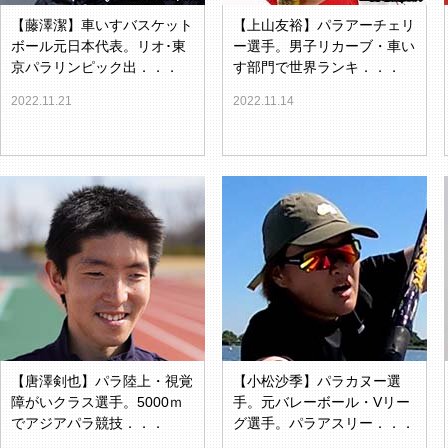
【藤澤潔】車いすバスケット
【上山友裕】パラアーチェリ
ボール元日本代表。リオ･東
ー選手。男子リカーブ・車い
京パラリンピック出．．．
す部門で世界ランキ．．．
2022.11.21
2022.11.14
【唐澤剣也】パラ陸上・視覚
【小松沙季】パラカヌー選
障がいクラス選手。5000ｍ
手。元バレーボール・Vリー
でアジアパラ競技．．．
グ選手。パラアスリー．．．