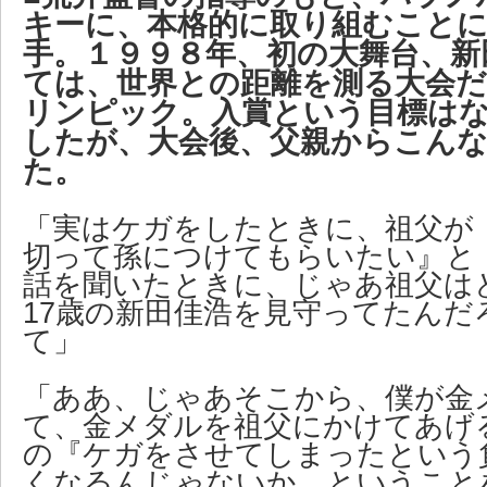
キーに、本格的に取り組むこと
手。１９９８年、初の大舞台、新
ては、世界との距離を測る大会
リンピック。入賞という目標は
したが、大会後、父親からこん
た。
「実はケガをしたときに、祖父が
切って孫につけてもらいたい』と
話を聞いたときに、じゃあ祖父は
17歳の新田佳浩を見守ってたんだ
て」
「ああ、じゃあそこから、僕が金
て、金メダルを祖父にかけてあげ
の『ケガをさせてしまったという
くなるんじゃないか、ということ