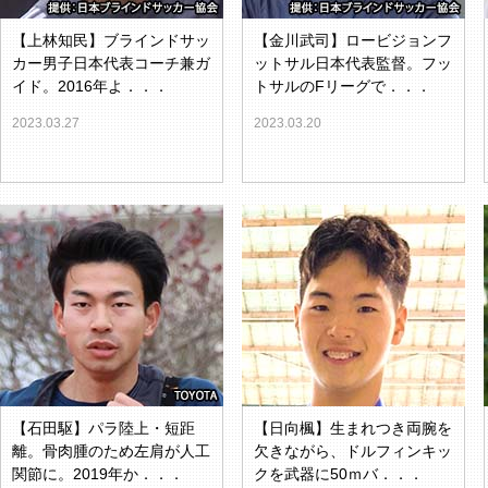
【上林知民】ブラインドサッ
【金川武司】ロービジョンフ
カー男子日本代表コーチ兼ガ
ットサル日本代表監督。フッ
イド。2016年よ．．．
トサルのFリーグで．．．
2023.03.27
2023.03.20
【石田駆】パラ陸上・短距
【日向楓】生まれつき両腕を
離。骨肉腫のため左肩が人工
欠きながら、ドルフィンキッ
関節に。2019年か．．．
クを武器に50ｍバ．．．