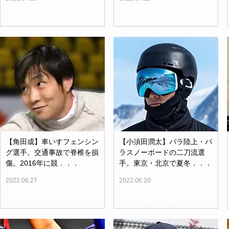
【角田成】車いすフェンシン
【小須田潤太】パラ陸上・パ
グ選手。交通事故で脊椎を損
ラスノーボードの二刀流選
傷。2016年に競．．．
手。東京・北京で夏冬．．．
2022.06.27
2022.06.20