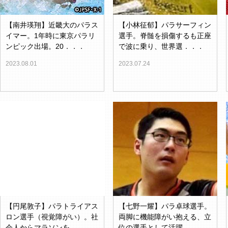
【南井瑛翔】近畿大のパラス
【小林征郁】パラサーフィン
イマー。1年時に東京パラリ
選手。脊髄を損傷するも正座
ンピック出場。20．．．
で波に乗り、世界選．．．
2023.08.01
2023.07.24
【円尾敦子】パラトライアス
【七野一耀】パラ卓球選手。
ロン選手（視覚障がい）。社
両脚に機能障がい抱える、立
会人からマラソンを．．．
位の選手として活躍．．．