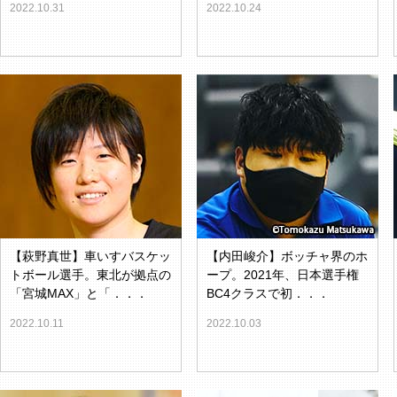
2022.10.31
2022.10.24
【萩野真世】車いすバスケッ
【内田峻介】ボッチャ界のホ
トボール選手。東北が拠点の
ープ。2021年、日本選手権
「宮城MAX」と「．．．
BC4クラスで初．．．
2022.10.11
2022.10.03