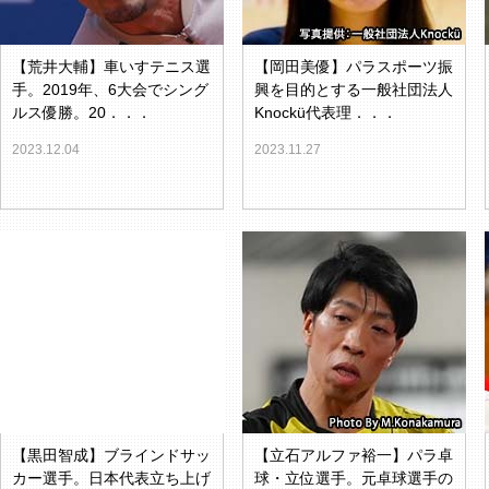
【荒井大輔】車いすテニス選
【岡田美優】パラスポーツ振
手。2019年、6大会でシング
興を目的とする一般社団法人
ルス優勝。20．．．
Knockü代表理．．．
2023.12.04
2023.11.27
【黒田智成】ブラインドサッ
【立石アルファ裕一】パラ卓
カー選手。日本代表立ち上げ
球・立位選手。元卓球選手の