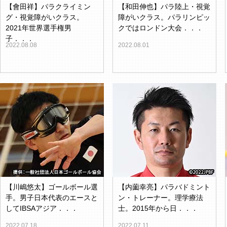
【會田祥】パラクライミン
【和田伸也】パラ陸上・視覚
グ・視覚障がいクラス。
障がいクラス。パラリンピッ
2021年世界選手権男
クではロンドン大会．．．
子．．．
2022.08.08
2022.08.01
【川嶋悠太】ゴールボール選
【内薗幸亮】パラバドミント
手。男子日本代表のエースと
ン・トレーナー。理学療法
してIBSAアジア．．．
士。2015年から日．．．
2022.07.18
2022.07.11