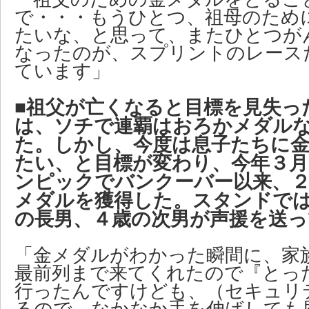
で・・・もうひとつ、祖母のため
たいな、と思って、またひとつが
なったのが、スプリントのレース
ています」
■祖父が亡くなると目標を見失っ
は、ソチで連覇はおろかメダル
た。しかし、今度は息子たちに
たい、と目標が変わり、今年３月
ンピックでバンクーバー以来、
メダルを獲得した。スタンドで
の長男、４歳の次男が声援を送っ
「金メダルがわかった瞬間に、家
最前列まで来てくれたので『とっ
行ったんですけども、（セキュリ