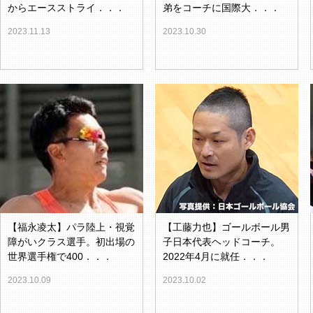
からエースストライ．．．
弟をコーチに国際大．．．
2023.11.13
2023.10.30
【福永凌太】パラ陸上・視覚
【工藤力也】ゴールボール男
障がいクラス選手。初出場の
子日本代表ヘッドコーチ。
世界選手権で400．．．
2022年4月に就任．．．
2023.10.09
2023.10.02