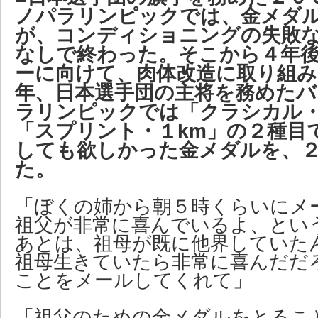
ノパラリンピックでは、金メダ
が、コンディショニングの失敗
なしで終わった。そこから４年
ーに向けて、肉体改造に取り組み
年、日本選手団の主将を務めたバ
ラリンピックでは「クラシカル・
「スプリント・１km」の２種目
しても欲しかった金メダルを、
た。
「ぼくの姉から朝５時くらいにメ
祖父が非常に喜んでいるよ、とい
あとは、祖母が既に他界していた
祖母生きていたら非常に喜んだだ
ことをメールしてくれて」
「祖父のための金メダルをとるこ