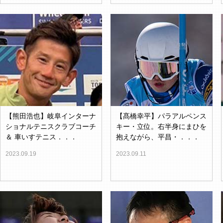
【熊田浩也】岐阜インターナ
【髙橋幸平】パラアルペンス
ショナルテニスクラブコーチ
キー・立位。右半身にまひを
＆ 車いすテニス．．．
抱えながら、平昌・．．．
2023.09.19
2023.09.11