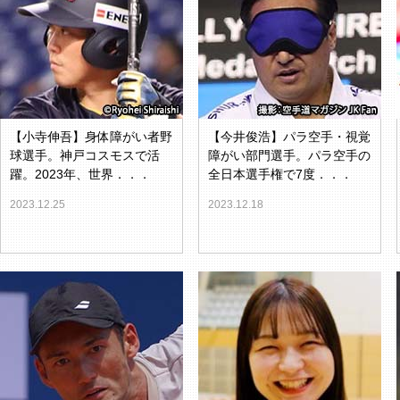
【小寺伸吾】身体障がい者野
【今井俊浩】パラ空手・視覚
球選手。神戸コスモスで活
障がい部門選手。パラ空手の
躍。2023年、世界．．．
全日本選手権で7度．．．
2023.12.25
2023.12.18