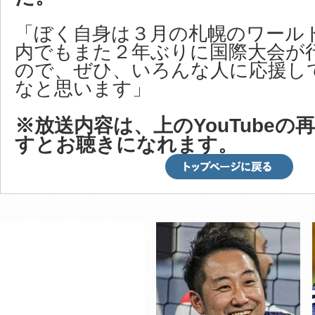
「ぼく自身は３月の札幌のワール
内でもまた２年ぶりに国際大会が
ので、ぜひ、いろんな人に応援し
なと思います」
※放送内容は、上のYouTubeの
すとお聴きになれます。