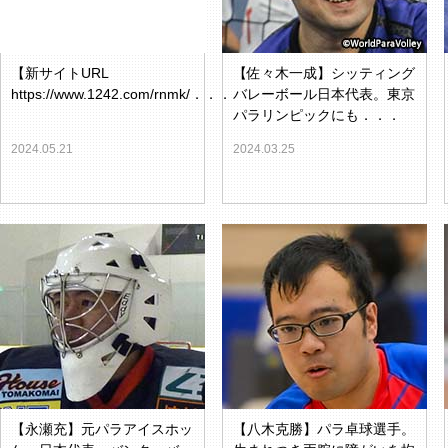
【新サイトURL
【佐々木一成】シッティング
https://www.1242.com/rnmk/．．．
バレーボール日本代表。東京
パラリンピックにも．．．
2024.05.21
2024.03.25
【永瀬充】元パラアイスホッ
【八木克勝】パラ卓球選手。