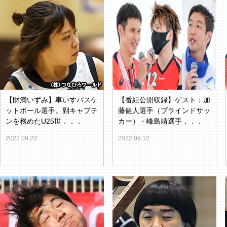
【財満いずみ】車いすバスケ
【番組公開収録】ゲスト：加
ットボール選手。副キャプテ
藤健人選手（ブラインドサッ
ンを務めたU25世．．．
カー）・峰島靖選手．．．
2022.09.20
2022.09.12