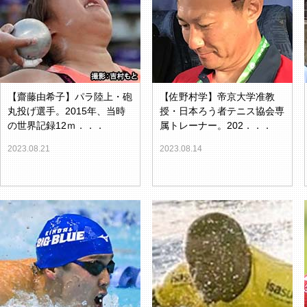
【齋藤由希子】パラ陸上・砲
【佐野村学】帝京大学准教
丸投げ選手。2015年、当時
授・日本ろう者テニス協会専
の世界記録12ｍ．．．
属トレーナー。202．．．
2023.08.21
2023.08.14