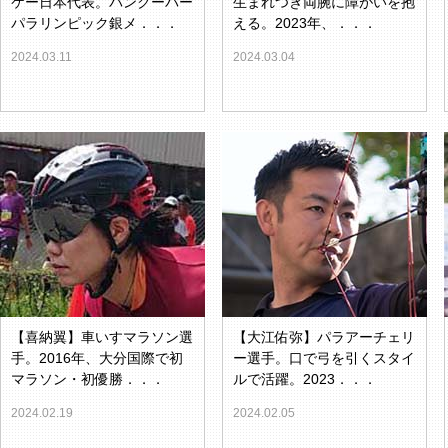
ケー日本代表。バンクーバー
生まれつき両腕に障がいを抱
パラリンピック銀メ．．．
える。2023年、．．．
2024.03.11
2024.03.04
【喜納翼】車いすマラソン選
【大江佑弥】パラアーチェリ
手。2016年、大分国際で初
ー選手。口で弓を引くスタイ
マラソン・初優勝．．．
ルで活躍。2023．．．
2024.02.19
2024.02.05