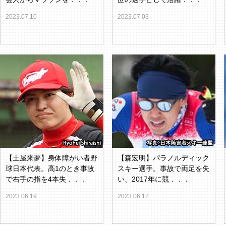
2023.07.10
2023.07.03
【土屋来夢】身体障がい者野
【森宏明】パラノルディック
球日本代表。高1のとき事故
スキー選手。事故で両足を失
で右手の指を4本失．．．
い、2017年に競．．．
2023.06.19
2023.06.12