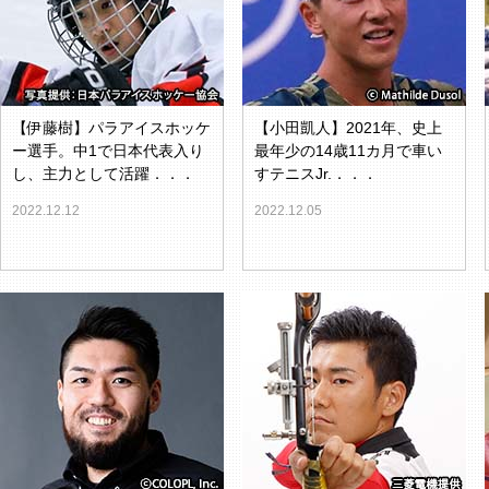
【伊藤樹】パラアイスホッケ
【小田凱人】2021年、史上
ー選手。中1で日本代表入り
最年少の14歳11カ月で車い
し、主力として活躍．．．
すテニスJr.．．．
2022.12.12
2022.12.05