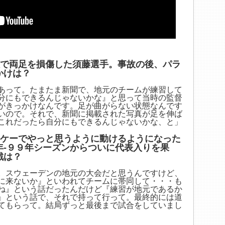
故で両足を損傷した須藤選手。事故の後、パラ
かけは？
あって。たまたま新聞で、地元のチームが練習して
分にもできるんじゃないかな』と思って当時の監督
がきっかけなんです。足が曲がらない状態なんです
いので。それで、新聞に掲載された写真が足を伸ば
これだったら自分にもできるんじゃないかな、と」
ッケーでやっと思うように動けるようになった
年-９９年シーズンからついに代表入りを果
戦は？
。スウェーデンの地元の大会だと思うんですけど、
に来ないか』といわれてチームに帯同して・・・も
ね』という話だったんだけど『練習が地元であるか
』という話で、それで持って行って。最終的には道
てもらって。結局ずっと最後まで試合をしていまし