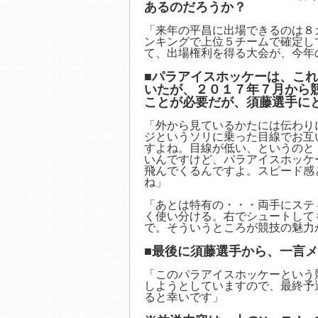
あるのだろうか？
「来年の平昌に出場できるのは８
ンキングで上位５チームで確定し
て、出場権利を得る大会が、今年
■パラアイスホッケーは、こ
いたが、２０１７年７月から
ことが必要だが、須藤選手に
「外から見ているかたには伝わり
ジというソリに乗った目線でお互
すよね。目線が低い、というのと
いんですけど、パラアイスホッケ
飛んでくるんですよ。スピード感
ね」
「あとは特有の・・・両手にステ
く使い分ける。右でシュートして
で。そういうところが競技の魅力
■最後に須藤選手から、一言
「このパラアイスホッケーという
しようとしていますので、最終予
ると幸いです」