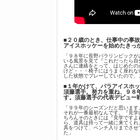
■２０歳のとき、仕事中の事
アイスホッケーを始めたきっ
「９８年に長野パラリンピックが
いる風景を見て『これだったら自
さんに連絡をとって、はじめたの
けど・・・椅子にはうまく座れな
した状態でプレーしていたので、
■１年かけて、パラアイスホ
須藤選手。努力を重ね、９８
す。須藤選手の代表デビュー
「９９年のシーズンだと思います
それが一番最初なんです。『見学
ちろんそのときには『見学ですよ
ら、道具は持って一緒に来てくれ
具をつけて、ベンチ入りまでさせ
た」