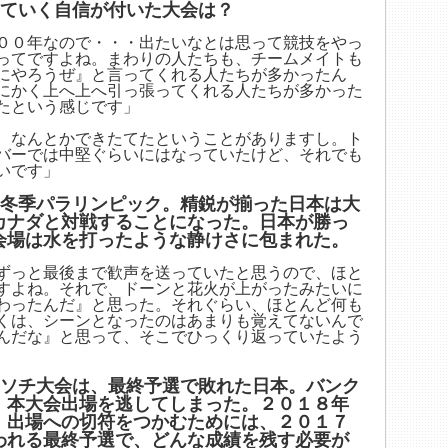
っていく自信が付いた大会は？
００年なので・・・出たいなとは思って競技をやっ
ってですよね。まわりの人たちも、チームメイトも
にやろうぜ』と言ってくれる人たちが多かったん
にかく上へ上へ引っ張ってくれる人たちが多かった
たという感じです」
、なんとかできたてたということがありますし。ト
バーでは中堅ぐらいにはなっていたけど、それでも
いです」
ー冬季パラリンピック。精鋭が揃った日本は大
カナダと対戦することになった。日本が勝っ
会場は水を打ったような静けさに包まれた。
ずっと最後まで歓声を送っていたと思うので、ほと
すよね。それで、ドーンと花火が上がったみたいに
わったんだ』と思った。それぐらい、ほとんど何も
くは、シーンとなったのはあまりも覚えてないんで
んだな』と思って、そこでひっくり返っていたよう
・ソチ大会は、最終予選で敗れた日本。バンク
、本大会出場を逃してしまった。２０１８年
、出場への切符をつかむためには、２０１７
われる最終予選で、どんな成績を残す必要が