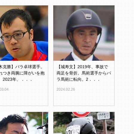
木克勝】パラ卓球選手。
【城寿文】2019年、事故で
れつき両腕に障がいを抱
両足を骨折。馬術選手からパ
。2023年、．．．
ラ馬術に転向。2．．．
03.04
2024.02.26