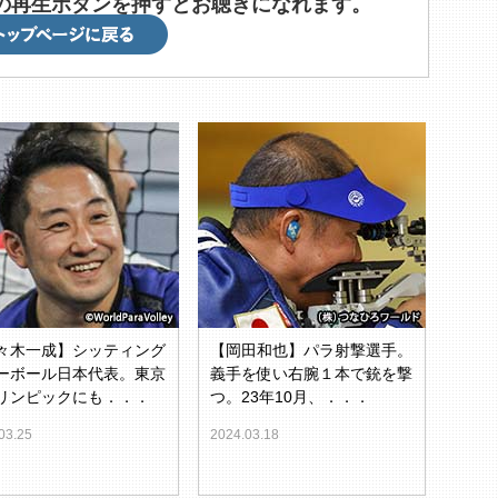
beの再生ボタンを押すとお聴きになれます。
々木一成】シッティング
【岡田和也】パラ射撃選手。
ーボール日本代表。東京
義手を使い右腕１本で銃を撃
リンピックにも．．．
つ。23年10月、．．．
03.25
2024.03.18