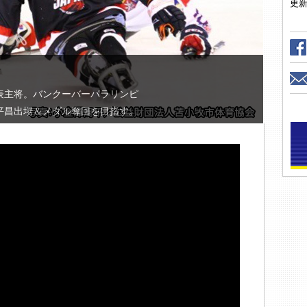
更
表主将。バンクーバーパラリンピ
平昌出場＆メダル奪回を目指す。