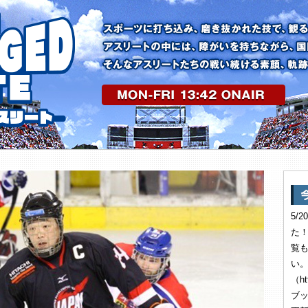
5/
た
覧
い。
（ht
ブ