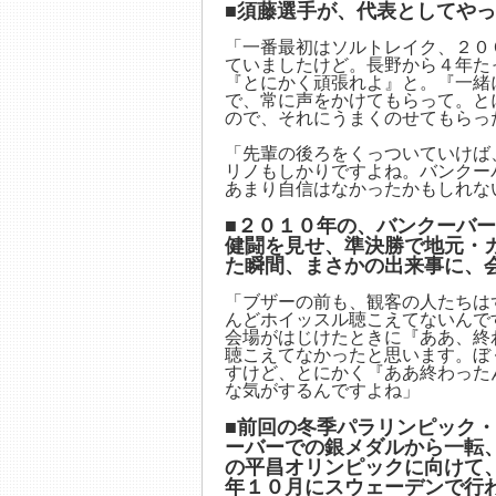
■須藤選手が、代表としてや
「一番最初はソルトレイク、２０
ていましたけど。長野から４年た
『とにかく頑張れよ』と。『一緒
で、常に声をかけてもらって。と
ので、それにうまくのせてもらっ
「先輩の後ろをくっついていけば
リノもしかりですよね。バンクー
あまり自信はなかったかもしれな
■２０１０年の、バンクーバ
健闘を見せ、準決勝で地元・
た瞬間、まさかの出来事に、
「ブザーの前も、観客の人たちは
んどホイッスル聴こえてないんで
会場がはじけたときに『ああ、終
聴こえてなかったと思います。ぼ
すけど、とにかく『ああ終わった
な気がするんですよね」
■前回の冬季パラリンピック
ーバーでの銀メダルから一転
の平昌オリンピックに向けて
年１０月にスウェーデンで行