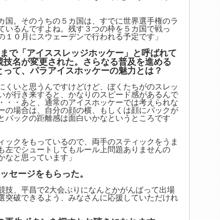
カ国。そのうちの５カ国は、すでに世界選手権のラ
ているんですよね。残す３つの枠を５カ国で戦っ
の１０月にスウェーデンで行われる予定です」
れまで「アイススレッジホッケー」と呼ばれて
競技名が変更された。さらなる普及を進める
とって、パラアイスホッケーの魅力とは？
にくいと思うんですけどけど、ぼくたちがのスレッ
いが行き来すると、かなりのスピード感があるんで
・・・あと、通常のアイスホッケーでは考えられな
ーの場合は、自分の顔の横、もしくは顔にパックが
とパックの距離感は面白いかなというところです
ィックをもっているので、両手のスティックをうま
も左でシュートしてもルール上問題ありませんの
かなと思っています」
メッセージをもらった。
競技、平昌で2大会ぶりになんとかがんばって出場
選突破できるよう、みなさんに応援していただけれ