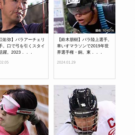
江佑弥】パラアーチェリ
【鈴木朋樹】パラ陸上選手。
手。口で弓を引くスタイ
車いすマラソンで2019年世
活躍。2023．．．
界選手権・銅。東．．．
02.05
2024.01.29