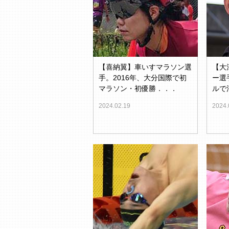
【喜納翼】車いすマラソン選
【大
手。2016年、大分国際で初
ー選
マラソン・初優勝．．．
ルで
2024.02.19
2024.