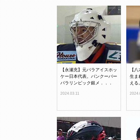
【永瀬充】元パラアイスホッ
【八
ケー日本代表。バンクーバー
生ま
パラリンピック銀メ．．．
える
2024.03.11
2024.