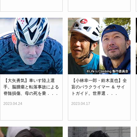
【大矢勇気】車いす陸上選
【小林幸一郎・鈴木直也】全
手。脳腫瘍と転落事故による
盲のパラクライマー ＆ サイ
脊髄損傷、母の死を乗．．．
トガイド。世界選．．．
2023.04.24
2023.04.17