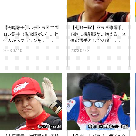
【円尾敦子】パラトライアス
【七野一耀】パラ卓球選手。
ロン選手（視覚障がい）。社
両脚に機能障がい抱える、立
会人からマラソンを．．．
位の選手として活躍．．．
2023.07.10
2023.07.03
【土屋来夢】身体障がい者野
【森宏明】パラノルディック