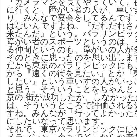
「カメラマンを長くやっていて、
に行くと、障がい者の人が、車い
り、みんなで宴会をしてるんです
はないんですよね。『だれだれさ
来たんだ』という。パラリンピッ
障がい者のスポーツというのは、
る仲間というのも、障がいの人が
そのときに思ったのを思い出しま
だから東京のパラリンピックにも
から『遠くの街を見たい』とか『
したい』という車いすの人がいっ
と思う。そういうことをちゃんと
京の 街が成功したか、しなかっ
は、そういうところで評価される
すね。みんなが『行ってよかった
にしたいなって思います。
それで、東京パラリンピックには