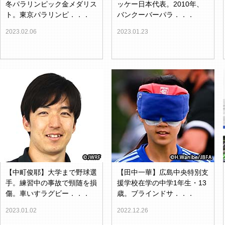
冬パラリンピック金メダリス
ッケー日本代表。2010年、
ト。東京パラリンピ．．．
バンクーバーパラ．．．
2023.02.06
2023.01.23
【中町俊耶】大学まで野球選
【田中一華】広島中央特別支
手。練習中の事故で頸随を損
援学校在学の中学1年生・13
傷。車いすラグビー．．．
歳。ブラインドサ．．．
2023.01.02
2022.12.26