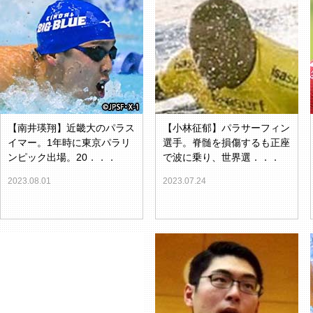
【南井瑛翔】近畿大のパラス
【小林征郁】パラサーフィン
イマー。1年時に東京パラリ
選手。脊髄を損傷するも正座
ンピック出場。20．．．
で波に乗り、世界選．．．
2023.08.01
2023.07.24