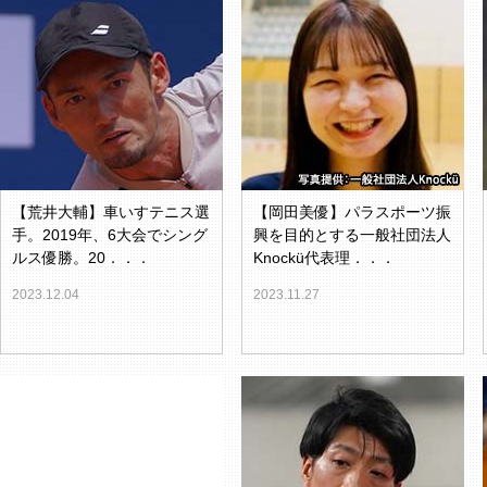
【荒井大輔】車いすテニス選
【岡田美優】パラスポーツ振
手。2019年、6大会でシング
興を目的とする一般社団法人
ルス優勝。20．．．
Knockü代表理．．．
2023.12.04
2023.11.27