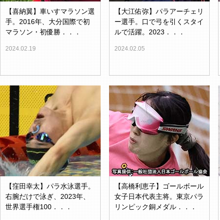
【喜納翼】車いすマラソン選
【大江佑弥】パラアーチェリ
手。2016年、大分国際で初
ー選手。口で弓を引くスタイ
マラソン・初優勝．．．
ルで活躍。2023．．．
2024.02.19
2024.02.05
【窪田幸太】パラ水泳選手。
【高橋利恵子】ゴールボール
右腕だけで泳ぎ、2023年、
女子日本代表主将。東京パラ
世界選手権100．．．
リンピック銅メダル．．．