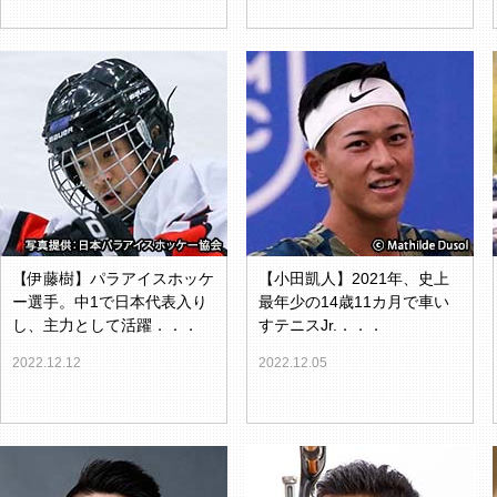
【伊藤樹】パラアイスホッケ
【小田凱人】2021年、史上
ー選手。中1で日本代表入り
最年少の14歳11カ月で車い
し、主力として活躍．．．
すテニスJr.．．．
2022.12.12
2022.12.05