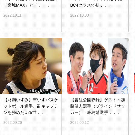
「宮城MAX」と「．．．
BC4クラスで初．．．
2022.10.11
2022.10.03
【財満いずみ】車いすバスケ
【番組公開収録】ゲスト：加
ットボール選手。副キャプテ
藤健人選手（ブラインドサッ
ンを務めたU25世．．．
カー）・峰島靖選手．．．
2022.09.20
2022.09.12