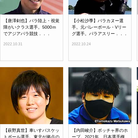
【唐澤剣也】パラ陸上・視覚
【小松沙季】パラカヌー選
障がいクラス選手。5000ｍ
手。元バレーボール・Vリー
でアジアパラ競技．．．
グ選手。パラアスリー．．．
2022.10.31
2022.10.24
【萩野真世】車いすバスケッ
【内田峻介】ボッチャ界のホ
トボール選手。東北が拠点の
ープ。2021年、日本選手権