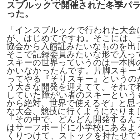
スブルックで開催された冬季パ
った。
「インスブルックで行われた大会
が、はじめてですね。そこには、
協会から入館証みたいなものを出
そこで記録委員みたいな形で入っ
スキーの世界っていうのは一本脚
かいなかったんです。片脚スキー
ってやる『そりスキー』というの
う大きな開発を迎えてて。それで
していた障がい者のスキーという
から絶対、世界で使えるぞ』と思
な大会、競技に行くようになりま
「その中で、どんどん開発するん
はサーフボードに小学校にあるよ
くりつけて、ストックを持たせて