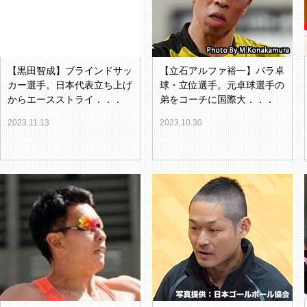
【黒田智成】ブラインドサッ
【立石アルファ裕一】パラ卓
カー選手。日本代表立ち上げ
球・立位選手。元卓球選手の
からエースストライ．．．
弟をコーチに国際大．．．
2023.11.13
2023.10.30