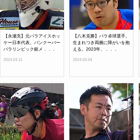
【永瀬充】元パラアイスホッ
【八木克勝】パラ卓球選手。
ケー日本代表。バンクーバー
生まれつき両腕に障がいを抱
パラリンピック銀メ．．．
える。2023年、．．．
2024.03.11
2024.03.04