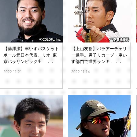
【藤澤潔】車いすバスケット
【上山友裕】パラアーチェリ
ボール元日本代表。リオ･東
ー選手。男子リカーブ・車い
京パラリンピック出．．．
す部門で世界ランキ．．．
2022.11.21
2022.11.14