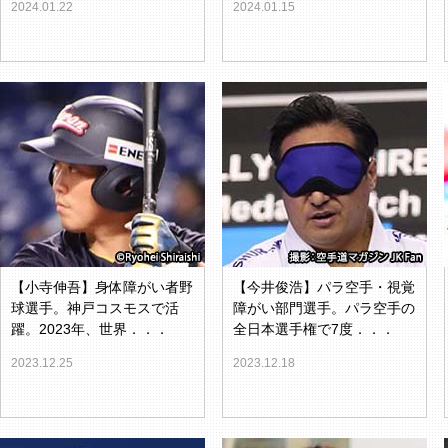
2024.01.22
2024.01.15
【小寺伸吾】身体障がい者野
【今井俊浩】パラ空手・視覚
球選手。神戸コスモスで活
障がい部門選手。パラ空手の
躍。2023年、世界．．．
全日本選手権で7度．．．
2023.12.25
2023.12.18