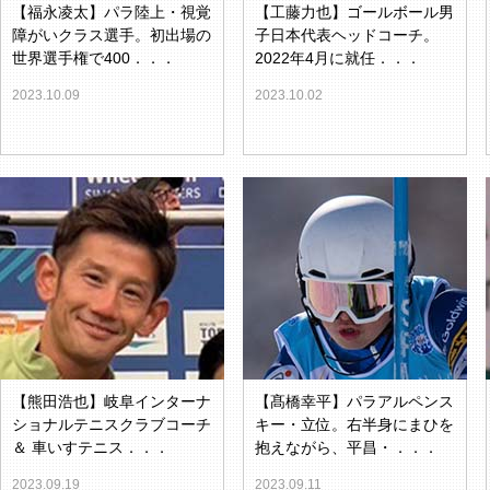
【福永凌太】パラ陸上・視覚
【工藤力也】ゴールボール男
障がいクラス選手。初出場の
子日本代表ヘッドコーチ。
世界選手権で400．．．
2022年4月に就任．．．
2023.10.09
2023.10.02
【熊田浩也】岐阜インターナ
【髙橋幸平】パラアルペンス
ショナルテニスクラブコーチ
キー・立位。右半身にまひを
＆ 車いすテニス．．．
抱えながら、平昌・．．．
2023.09.19
2023.09.11