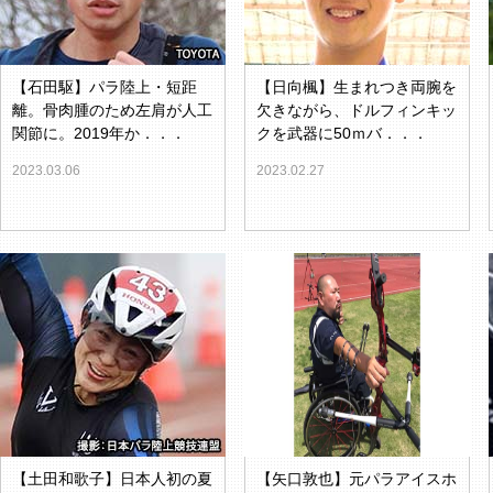
【石田駆】パラ陸上・短距
【日向楓】生まれつき両腕を
離。骨肉腫のため左肩が人工
欠きながら、ドルフィンキッ
関節に。2019年か．．．
クを武器に50ｍバ．．．
2023.03.06
2023.02.27
【土田和歌子】日本人初の夏
【矢口敦也】元パラアイスホ