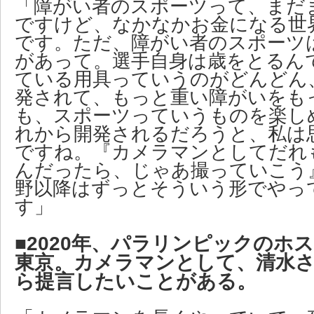
「障がい者のスポーツって、まだ
ですけど、なかなかお金になる世
です。ただ、障がい者のスポーツ
があって。選手自身は歳をとるん
ている用具っていうのがどんどん
発されて、もっと重い障がいをも
も、スポーツっていうものを楽し
れから開発されるだろうと、私は
ですね。『カメラマンとしてだれ
んだったら、じゃあ撮っていこう
野以降はずっとそういう形でやっ
す」
■2020年、パラリンピックのホ
東京。カメラマンとして、清水
ら提言したいことがある。