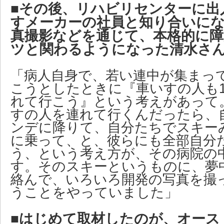
■その後、リハビリセンターに出
すメーカーの社員と知り合いに
真撮影などを通じて、本格的に
ツと関わるようになった清水さ
「病人自身で、若い連中が集まっ
こうとしたときに『車いすの人も1
れて行こう』という考えがあって
すの人を連れて行くんだったら、
ンデに降りて、自分たちでスキー
に乗って、と、彼らにも全部自分
う、という考え方が、その病院の
す。そのスキーというものに、夢
絡んで、いろいろ開発の写真を撮
うことをやっていました」
■はじめて取材したのが、オース