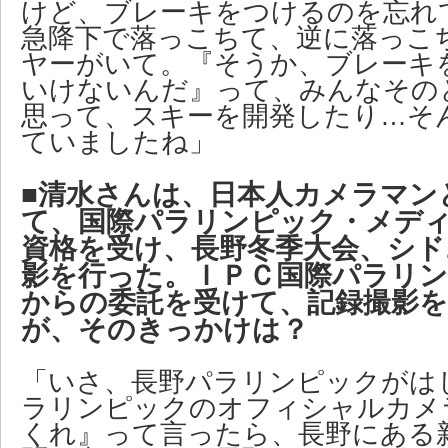
けど、ブレーキをつけるのを忘れ
急降下で落っこちて、逆に落っこ
ヤーがいて。『そうか、ブレーキ
いけないんだ』って、みんなその
思って、スキーを開発したり…そ
ていましたね」
■清水さんは、日本人カメラマン
て、国際パラリンピック・メデ
資格を受け、長野冬季大会、シド
影を行った。ＩＰＣ国際パラリ
からの委託を受けて、記録撮影
が、そのきっかけは？
「いさ、長野パラリンピックがは
ラリンピックのオフィシャルカメ
くれ』って言ったら、長野にある