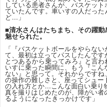
している患者さんが、バスケット
ていたんです。車いすの人だった
ど…」
■清水さんはたちまち、その躍動
魅せられた。
「『バスケットボールをやらない
て、最初は立ってパスしたんです
とつあるから乗ってみろ』と言わ
いすに乗った瞬間に、もう『こん
ない』と思って。それからですね
の操作の難しさと、座ってシュー
の入れ方とか…こんな面白い乗り
真を撮りはじめたのが、障がい者
るようになったきっかけです」