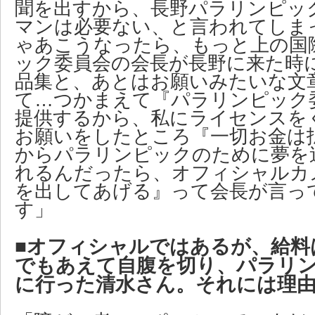
聞を出すから、長野パラリンピッ
マンは必要ない、と言われてしま
ゃあこうなったら、もっと上の国
ック委員会の会長が長野に来た時
品集と、あとはお願いみたいな文
て…つかまえて『パラリンピック
提供するから、私にライセンスを
お願いをしたところ『一切お金は
からパラリンピックのために夢を
れるんだったら、オフィシャルカメ
を出してあげる』って会長が言っ
す」
■オフィシャルではあるが、給料
でもあえて自腹を切り、パラリ
に行った清水さん。それには理