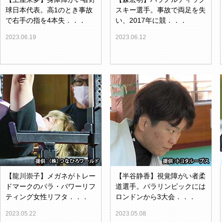
球日本代表。高1のとき事故
スキー選手。事故で両足を失
で右手の指を4本失．．．
い、2017年に競．．．
2023.06.19
2023.06.12
【龍川崇子】メガネがトレー
【半谷静香】視覚障がい者柔
ドマークのパラ・パワーリフ
道選手。パラリンピックには
ティング女性リフタ．．．
ロンドンから3大会．．．
2023.05.22
2023.05.08