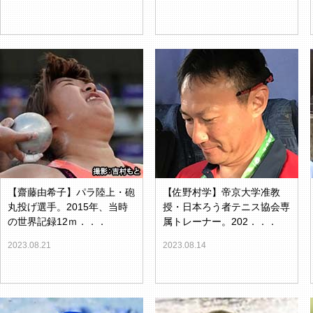
【齋藤由希子】パラ陸上・砲
【佐野村学】帝京大学准教
丸投げ選手。2015年、当時
授・日本ろう者テニス協会専
の世界記録12ｍ．．．
属トレーナー。202．．．
2023.08.21
2023.08.14