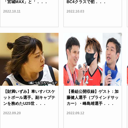
「宮城MAX」と「．．．
BC4クラスで初．．．
2022.10.11
2022.10.03
【財満いずみ】車いすバスケ
【番組公開収録】ゲスト：加
ットボール選手。副キャプテ
藤健人選手（ブラインドサッ
ンを務めたU25世．．．
カー）・峰島靖選手．．．
2022.09.20
2022.09.12