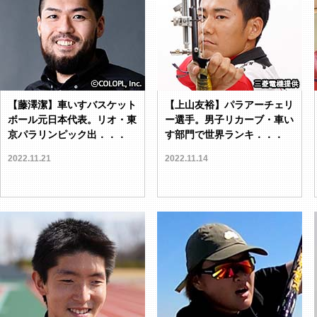
【藤澤潔】車いすバスケット
【上山友裕】パラアーチェリ
ボール元日本代表。リオ・東
ー選手。男子リカーブ・車い
京パラリンピック出．．．
す部門で世界ランキ．．．
2022.11.21
2022.11.14