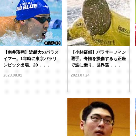
【南井瑛翔】近畿大のパラス
【小林征郁】パラサーフィン
イマー。1年時に東京パラリ
選手。脊髄を損傷するも正座
ンピック出場。20．．．
で波に乗り、世界選．．．
2023.08.01
2023.07.24