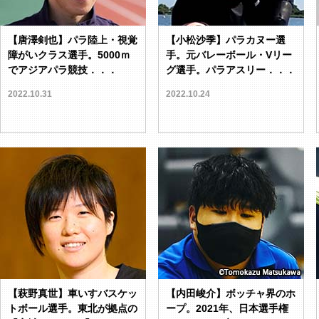
【唐澤剣也】パラ陸上・視覚
【小松沙季】パラカヌー選
障がいクラス選手。5000ｍ
手。元バレーボール・Vリー
でアジアパラ競技．．．
グ選手。パラアスリー．．．
2022.10.31
2022.10.24
【萩野真世】車いすバスケッ
【内田峻介】ボッチャ界のホ
トボール選手。東北が拠点の
ープ。2021年、日本選手権