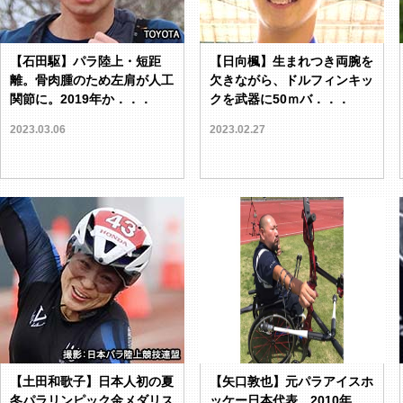
【石田駆】パラ陸上・短距
【日向楓】生まれつき両腕を
離。骨肉腫のため左肩が人工
欠きながら、ドルフィンキッ
関節に。2019年か．．．
クを武器に50ｍバ．．．
2023.03.06
2023.02.27
【土田和歌子】日本人初の夏
【矢口敦也】元パラアイスホ
冬パラリンピック金メダリス
ッケー日本代表。2010年、