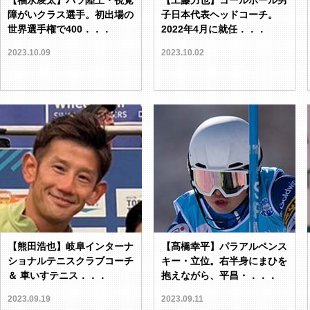
【福永凌太】パラ陸上・視覚
【工藤力也】ゴールボール男
障がいクラス選手。初出場の
子日本代表ヘッドコーチ。
世界選手権で400．．．
2022年4月に就任．．．
2023.10.09
2023.10.02
【熊田浩也】岐阜インターナ
【髙橋幸平】パラアルペンス
ショナルテニスクラブコーチ
キー・立位。右半身にまひを
＆ 車いすテニス．．．
抱えながら、平昌・．．．
2023.09.19
2023.09.11