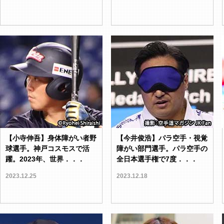
【小寺伸吾】身体障がい者野
【今井俊浩】パラ空手・視覚
球選手。神戸コスモスで活
障がい部門選手。パラ空手の
躍。2023年、世界．．．
全日本選手権で7度．．．
2023.12.25
2023.12.18