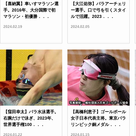
【喜納翼】車いすマラソン選
【大江佑弥】パラアーチェリ
手。2016年、大分国際で初
ー選手。口で弓を引くスタイ
マラソン・初優勝．．．
ルで活躍。2023．．．
2024.02.19
2024.02.05
【窪田幸太】パラ水泳選手。
【高橋利恵子】ゴールボール
右腕だけで泳ぎ、2023年、
女子日本代表主将。東京パラ
世界選手権100．．．
リンピック銅メダル．．．
2024.01.22
2024.01.15