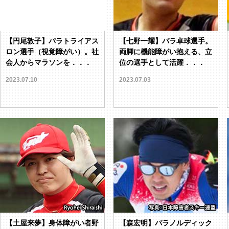
【円尾敦子】パラトライアス
【七野一耀】パラ卓球選手。
ロン選手（視覚障がい）。社
両脚に機能障がい抱える、立
会人からマラソンを．．．
位の選手として活躍．．．
2023.07.10
2023.07.03
【土屋来夢】身体障がい者野
【森宏明】パラノルディック