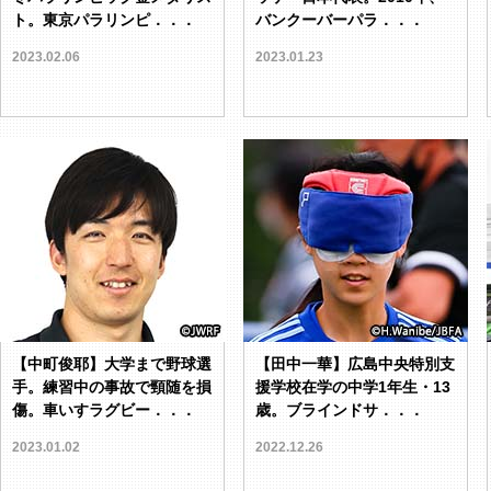
ト。東京パラリンピ．．．
バンクーバーパラ．．．
2023.02.06
2023.01.23
【中町俊耶】大学まで野球選
【田中一華】広島中央特別支
手。練習中の事故で頸随を損
援学校在学の中学1年生・13
傷。車いすラグビー．．．
歳。ブラインドサ．．．
2023.01.02
2022.12.26