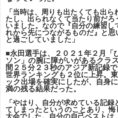
「当時は、周りも出たくても出ら
たし、出られなくて当たり前だろ
いました。なので『自分の練習し
れから先につながるものだ』と思
と過ごしていました」
■永田選手は、２０２１年２月「
ソン」の腕に障がいがあるクラ
間２５分２３秒のアジア新記録で
世界ランキングも２位に上昇。
ック出場を確実にしたが、自身
満の残る結果だった。
「やはり、自分が求めている記録
てしまったというのことあり、悔
大会でした。自分の自己ベストは