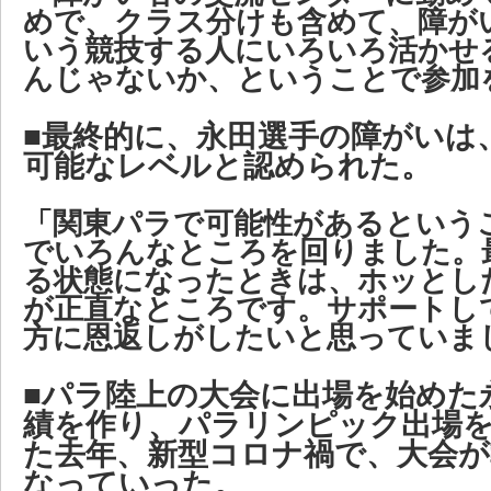
めで、クラス分けも含めて、障が
いう競技する人にいろいろ活かせ
んじゃないか、ということで参加
■最終的に、永田選手の障がいは
可能なレベルと認められた。
「関東パラで可能性があるという
でいろんなところを回りました。
る状態になったときは、ホッとし
が正直なところです。サポートし
方に恩返しがしたいと思っていま
■パラ陸上の大会に出場を始めた
績を作り、パラリンピック出場
た去年、新型コロナ禍で、大会が
なっていった。