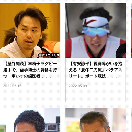
【壁谷知茂】車椅子ラグビー
【有安諒平】視覚障がいを抱
選手で、歯学博士の資格を持
える「夏冬二刀流」パラアス
つ「車いすの歯医者．．．
リート。ボート競技．．．
2022.05.16
2022.05.09