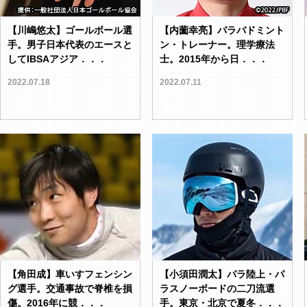
【川嶋悠太】ゴールボール選
【内薗幸亮】パラバドミント
手。男子日本代表のエースと
ン・トレーナー。理学療法
してIBSAアジア．．．
士。2015年から日．．．
2022.07.18
2022.07.11
【角田成】車いすフェンシン
【小須田潤太】パラ陸上・パ
グ選手。交通事故で脊椎を損
ラスノーボードの二刀流選
傷。2016年に競．．．
手。東京・北京で夏冬．．．