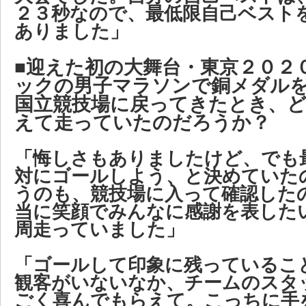
２３秒なので、最低限自己ベスト
ありました」
■迎えた初の大舞台・東京２０２
ックの男子マラソンで銅メダル
国立競技場に戻ってきたとき、
えて走っていたのだろうか？
「悔しさもありましたけど、でも
対にゴールしよう、と決めていた
うのも、競技場に入って確認した
当に笑顔でみんなに感謝を表した
周走っていました」
「ゴールして印象に残っているこ
観客がいないなか、チームのスタ
ごく喜んでもらえて。こっちに手