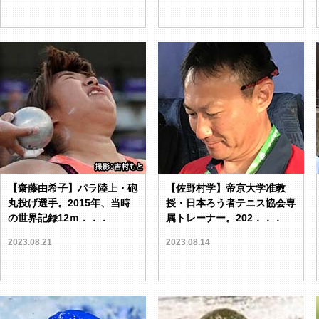
【齋藤由希子】パラ陸上・砲
【佐野村学】帝京大学准教
丸投げ選手。2015年、当時
授・日本ろう者テニス協会専
の世界記録12ｍ．．．
属トレーナー。202．．．
2023.08.21
2023.08.14