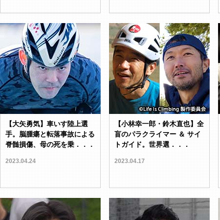
【大矢勇気】車いす陸上選
【小林幸一郎・鈴木直也】全
手。脳腫瘍と転落事故による
盲のパラクライマー ＆ サイ
脊髄損傷、母の死を乗．．．
トガイド。世界選．．．
2023.04.24
2023.04.17