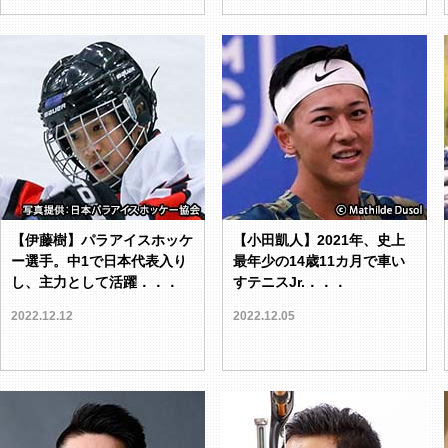
【伊藤樹】パラアイスホッケ
【小田凱人】2021年、史上
ー選手。中1で日本代表入り
最年少の14歳11カ月で車い
し、主力として活躍．．．
すテニスJr.．．．
2022.12.12
2022.12.05