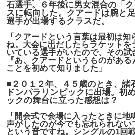
石選手。６年後に男女混合の「ク
スに転向した。クアードは腕と
選手が出場するクラスだ。
「クアードという言葉は最初は知
ね。大会に出だしたらラケットを
いている選手がいたので、その試
『あ、クアードというものがある
ことを初めて知りました」
■２０１２年、４５歳のとき、諸
ドンパラリンピックに出場。初
ックの舞台に立った感想は？
「開会式で会場に入ったときに地
声がしたのが今でも忘れられない
という音ですね。シングルの1回