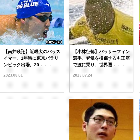
【南井瑛翔】近畿大のパラス
【小林征郁】パラサーフィン
イマー。1年時に東京パラリ
選手。脊髄を損傷するも正座
ンピック出場。20．．．
で波に乗り、世界選．．．
2023.08.01
2023.07.24