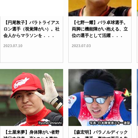
【円尾敦子】パラトライアス
【七野一耀】パラ卓球選手。
ロン選手（視覚障がい）。社
両脚に機能障がい抱える、立
会人からマラソンを．．．
位の選手として活躍．．．
2023.07.10
2023.07.03
【土屋来夢】身体障がい者野
【森宏明】パラノルディック