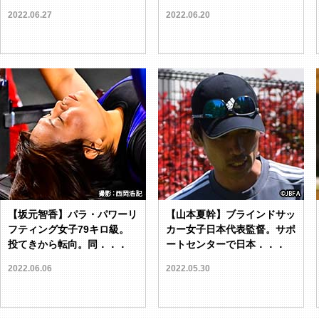
2022.06.27
2022.06.20
【坂元智香】パラ・パワーリ
【山本夏幹】ブラインドサッ
フティング女子79キロ級。
カー女子日本代表監督。サポ
投てきから転向。同．．．
ートセンターで日本．．．
2022.06.06
2022.05.30