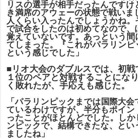
リスの選手が相手だったんですけ
き満席のアウェーの状態で戦いま
人くらい入ったんでしょうかね。
で試合をしたのは初めてなので、
覚えていないです。あっという間
てしまった。『これがパラリンピ
という感じでした」
■リオ大会のダブルスでは、初戦
１位のペアと対戦することにな
く敗れたが、手応えも感じた。
「パラリンピックまでは国際大会
ているわけですが、半分もポイン
ったことがほとんどでした。しか
ンピックで、結構できたな、とい
ましたね」