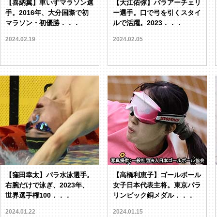
【喜納翼】車いすマラソン選
【大江佑弥】パラアーチェリ
手。2016年、大分国際で初
ー選手。口で弓を引くスタイ
マラソン・初優勝．．．
ルで活躍。2023．．．
2024.02.19
2024.02.05
【窪田幸太】パラ水泳選手。
【高橋利恵子】ゴールボール
右腕だけで泳ぎ、2023年、
女子日本代表主将。東京パラ
世界選手権100．．．
リンピック銅メダル．．．
2024.01.22
2024.01.15