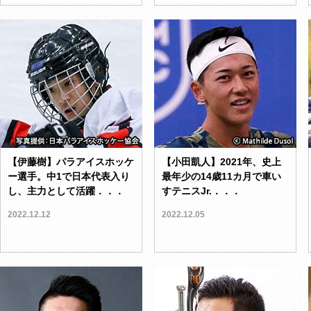
【伊藤樹】パラアイスホッケ
【小田凱人】2021年、史上
ー選手。中1で日本代表入り
最年少の14歳11カ月で車い
し、主力として活躍．．．
すテニスJr.．．．
2022.12.12
2022.12.05