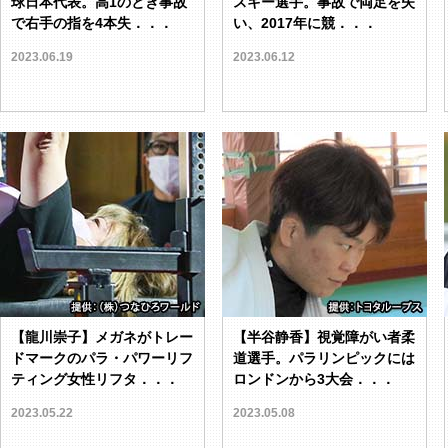
球日本代表。高1のとき事故
スキー選手。事故で両足を失
で右手の指を4本失．．．
い、2017年に競．．．
2023.06.19
2023.06.12
【龍川崇子】メガネがトレー
【半谷静香】視覚障がい者柔
ドマークのパラ・パワーリフ
道選手。パラリンピックには
ティング女性リフタ．．．
ロンドンから3大会．．．
2023.05.22
2023.05.08