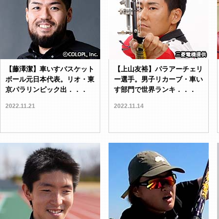
【藤澤潔】車いすバスケット
【上山友裕】パラアーチェリ
ボール元日本代表。リオ・東
ー選手。男子リカーブ・車い
京パラリンピック出．．．
す部門で世界ランキ．．．
2022.11.21
2022.11.14