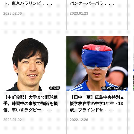
ト。東京パラリンピ．．．
バンクーバーパラ．．．
2023.02.06
2023.01.23
【中町俊耶】大学まで野球選
【田中一華】広島中央特別支
手。練習中の事故で頸随を損
援学校在学の中学1年生・13
傷。車いすラグビー．．．
歳。ブラインドサ．．．
2023.01.02
2022.12.26