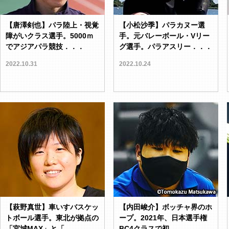
【唐澤剣也】パラ陸上・視覚
【小松沙季】パラカヌー選
障がいクラス選手。5000ｍ
手。元バレーボール・Vリー
でアジアパラ競技．．．
グ選手。パラアスリー．．．
2022.10.31
2022.10.24
【萩野真世】車いすバスケッ
【内田峻介】ボッチャ界のホ
トボール選手。東北が拠点の
ープ。2021年、日本選手権
「宮城MAX」と「．．．
BC4クラスで初．．．