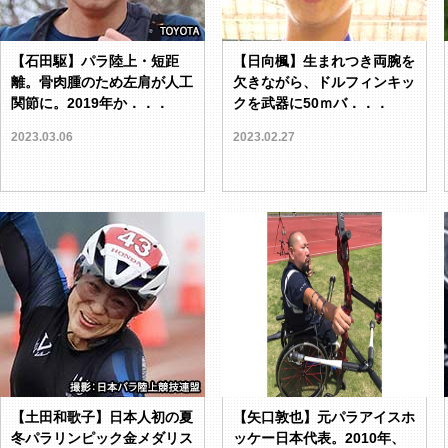
【石田駆】パラ陸上・短距
【日向楓】生まれつき両腕を
離。骨肉腫のため左肩が人工
欠きながら、ドルフィンキッ
関節に。2019年か．．．
クを武器に50ｍバ．．．
2023.03.06
2023.02.27
【土田和歌子】日本人初の夏
【矢口敦也】元パラアイスホ
冬パラリンピック金メダリス
ッケー日本代表。2010年、