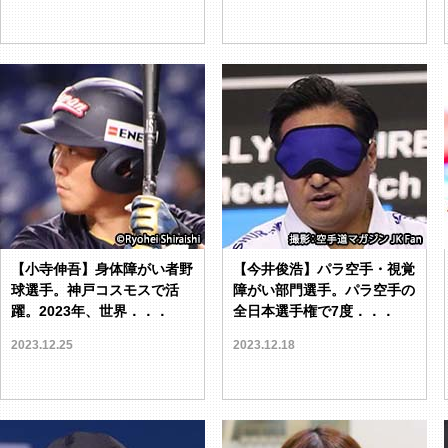
【小寺伸吾】身体障がい者野
【今井俊浩】パラ空手・視覚
球選手。神戸コスモスで活
障がい部門選手。パラ空手の
躍。2023年、世界．．．
全日本選手権で7度．．．
2023.12.25
2023.12.18