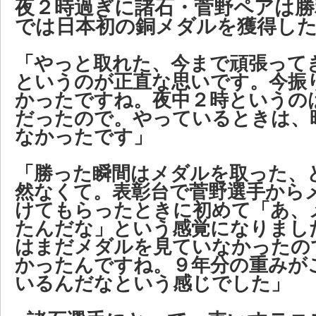
夜２時過ぎに諸石・菅野ペアは勝
では日本初の銅メダルを獲得し
「やっと取れた、今まで頑張って
というのが正直な思いです。今振
かったですね。夜中２時というの
だったので。やっているときは、
なかったです」
「勝った瞬間はメダルを取った、
然なくて。表彰台で菅野選手から
けてもらったときに初めて「あ、
たんだな」という感覚になりまし
はまだメダルを見ていなかったの
かったんですね。９年分の重みが
いるんだなという感じでした」