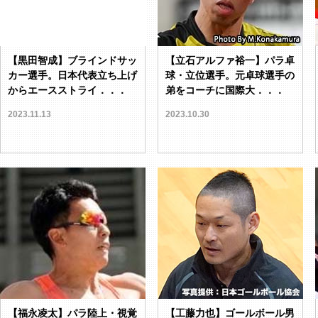
【黒田智成】ブラインドサッ
【立石アルファ裕一】パラ卓
カー選手。日本代表立ち上げ
球・立位選手。元卓球選手の
からエースストライ．．．
弟をコーチに国際大．．．
2023.11.13
2023.10.30
【福永凌太】パラ陸上・視覚
【工藤力也】ゴールボール男