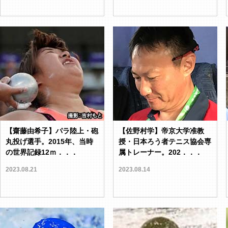
【齋藤由希子】パラ陸上・砲
【佐野村学】帝京大学准教
丸投げ選手。2015年、当時
授・日本ろう者テニス協会専
の世界記録12ｍ．．．
属トレーナー。202．．．
2023.08.21
2023.08.14