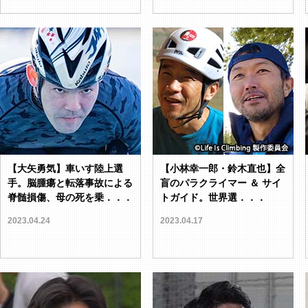
【大矢勇気】車いす陸上選
【小林幸一郎・鈴木直也】全
手。脳腫瘍と転落事故による
盲のパラクライマー ＆ サイ
脊髄損傷、母の死を乗．．．
トガイド。世界選．．．
2023.04.24
2023.04.17