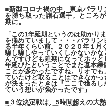
■新型コロナ禍の中、東京パラリ
を勝ち取った諸石選手。ところが
期に。
「この1年延期というのは助かり
を痛めていまして・・・パラリン
る半年くらい前。２０２０年１月
騙し騙しやっていくしかないかな
んですけども延期になってホッと
年延びたということでまた基本練
ことが多かったですね。リオでも
ていたけど取ることはできなかっ
が決まったときは『ここで獲るし
ていう想いが強かったです」
■３位決定戦は、5時間超えの大