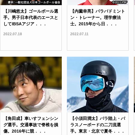
【川嶋悠太】ゴールボール選
【内薗幸亮】パラバドミント
手。男子日本代表のエースと
ン・トレーナー。理学療法
してIBSAアジア．．．
士。2015年から日．．．
2022.07.18
2022.07.11
【角田成】車いすフェンシン
【小須田潤太】パラ陸上・パ
グ選手。交通事故で脊椎を損
ラスノーボードの二刀流選
傷。2016年に競．．．
手。東京・北京で夏冬．．．