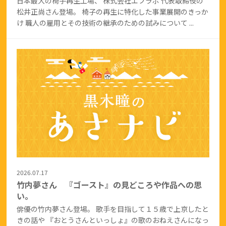
日本最大の椅子再生工場、 株式会社エフラボ 代表取締役の
松井正尚さん登場。 椅子の再生に特化した事業展開のきっか
け 職人の雇用とその技術の継承のための試みについて ...
2026.07.17
竹内夢さん 『ゴースト』の見どころや作品への思
い。
俳優の竹内夢さん登場。 歌手を目指して１５歳で上京したと
きの話や 『おとうさんといっしょ』の歌のおねえさんになっ