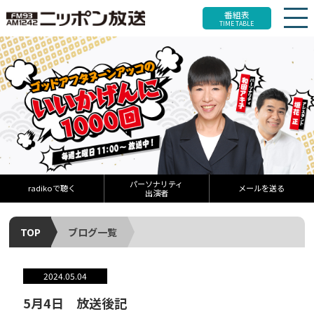
番組表
TIME TABLE
パーソナリティ
radikoで聴く
メールを送る
出演者
TOP
ブログ一覧
2024.05.04
5月4日 放送後記