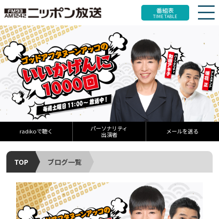
番組表
TIME TABLE
パーソナリティ
radikoで聴く
メールを送る
出演者
TOP
ブログ一覧