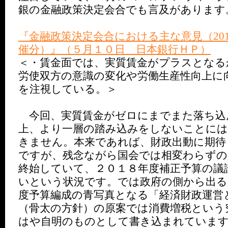
銀の金融政策決定会合でも言及があります
『金融政策決定会合における主な意見（2018
催分）』（５月１０日 日本銀行ＨＰ）
＜・賃金面では、実質賃金がプラスとなる
労使双方の意識の変化や労働生産性向上に
を注視している。＞
今回、実質賃金がゼロにまでまた落ち込
上、より一層の踏み込みをしないことには
きません。本来であれば、財政出動に期待
ですが、残念ながら国会では相変わらずの
終始していて、２０１８年度補正予算の議
いという状況です。では政府の側から出る
度予算編成の青写真となる「経済財政運営
（骨太の方針）の原案では消費増税という
はや自明のものとして書き込まれていま