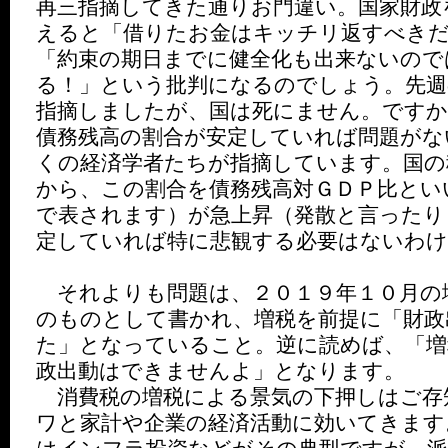
再三指摘してきた通りお門違い。国家財政
えると「借りたお金はキッチリ返すべき
「約束の期日までに健全化も出来ないので
る！」という批判になるのでしょう。先
指摘しましたが、国は死にません。ですか
債務残高の割合が安定していれば問題がな
くの経済学者たちが指摘しています。国の
から、この割合を債務残高対ＧＤＰ比とい
で表されます）が急上昇（発散と言ったり
定していれば特に悲観する必要はないわけ
それよりも問題は、２０１９年１０月の
のものとして書かれ、増税を前提に「財政
た」となっていること。逆に読めば、「増
政出動はできませんよ」となります。
消費税の増税による景気の下押しはご存
ワと家計や企業の経済活動に効いてきます