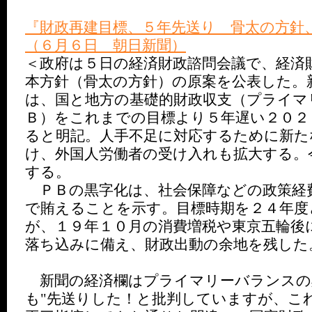
『財政再建目標、５年先送り 骨太の方針
（６月６日 朝日新聞）
＜政府は５日の経済財政諮問会議で、経済
本方針（骨太の方針）の原案を公表した。
は、国と地方の基礎的財政収支（プライマ
Ｂ）をこれまでの目標より５年遅い２０２
ると明記。人手不足に対応するために新た
け、外国人労働者の受け入れも拡大する。
する。
ＰＢの黒字化は、社会保障などの政策経
で賄えることを示す。目標時期を２４年度
が、１９年１０月の消費増税や東京五輪後
落ち込みに備え、財政出動の余地を残した
新聞の経済欄はプライマリーバランスの
も"先送りした！と批判していますが、こ