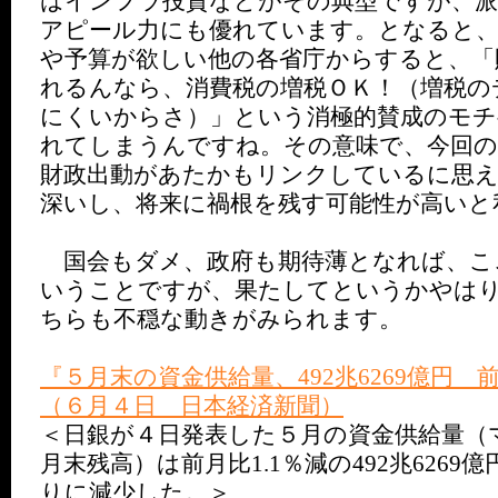
はインフラ投資などがその典型ですが、派
アピール力にも優れています。となると、
や予算が欲しい他の各省庁からすると、「
れるんなら、消費税の増税ＯＫ！（増税の
にくいからさ）」という消極的賛成のモチ
れてしまうんですね。その意味で、今回の
財政出動があたかもリンクしているに思え
深いし、将来に禍根を残す可能性が高いと
国会もダメ、政府も期待薄となれば、こ
いうことですが、果たしてというかやは
ちらも不穏な動きがみられます。
『５月末の資金供給量、492兆6269億円
（６月４日 日本経済新聞）
＜日銀が４日発表した５月の資金供給量（
月末残高）は前月比1.1％減の492兆626
りに減少した。＞