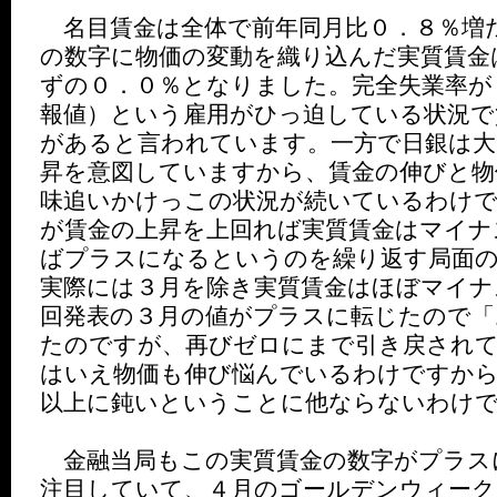
名目賃金は全体で前年同月比０．８％増
の数字に物価の変動を織り込んだ実質賃金
ずの０．０％となりました。完全失業率が
報値）という雇用がひっ迫している状況で
があると言われています。一方で日銀は大
昇を意図していますから、賃金の伸びと物
味追いかけっこの状況が続いているわけで
が賃金の上昇を上回れば実質賃金はマイナ
ばプラスになるというのを繰り返す局面
実際には３月を除き実質賃金はほぼマイナ
回発表の３月の値がプラスに転じたので「
たのですが、再びゼロにまで引き戻され
はいえ物価も伸び悩んでいるわけですから
以上に鈍いということに他ならないわけ
金融当局もこの実質賃金の数字がプラス
注目していて、４月のゴールデンウィーク