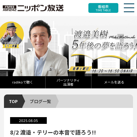
番組表
TIME TABLE
パーソナリティ
radikoで聴く
メールを送る
出演者
TOP
ブログ一覧
2025.08.05
8/2 渡邉・テリーの本音で語ろう!!