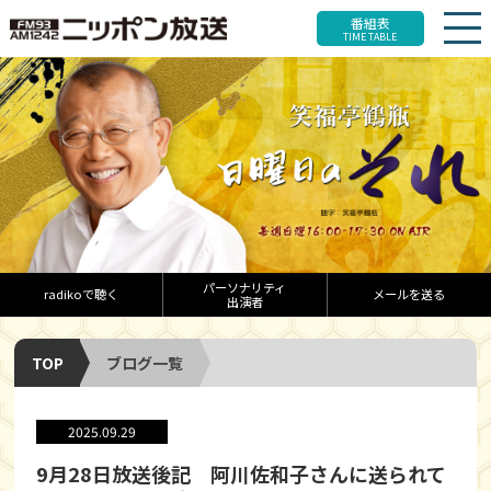
番組表
TIME TABLE
パーソナリティ
radikoで聴く
メールを送る
出演者
TOP
ブログ一覧
2025.09.29
9月28日放送後記 阿川佐和子さんに送られて