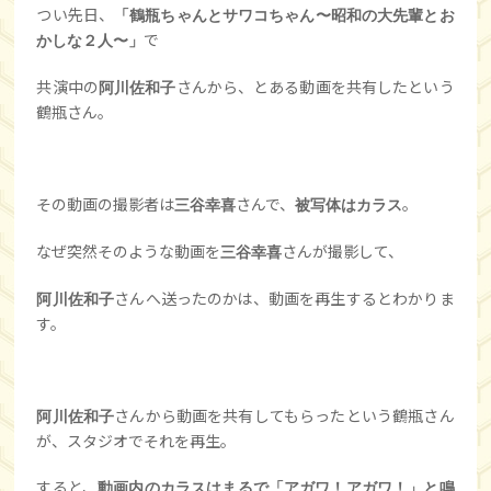
つい先日、
「鶴瓶ちゃんとサワコちゃん〜昭和の大先輩とお
で
かしな２人〜」
共演中の
さんから、とある動画を共有したという
阿川佐和子
鶴瓶さん。
その動画の撮影者は
さんで、
。
三谷幸喜
被写体は
カラス
なぜ突然そのような動画を
さんが撮影して、
三谷幸喜
さんへ送ったのかは、動画を再生するとわかりま
阿川佐和子
す。
さんから動画を共有してもらったという鶴瓶さん
阿川佐和子
が、スタジオでそれを再生。
すると、
動画内のカラスはまるで「アガワ！アガワ！」と鳴