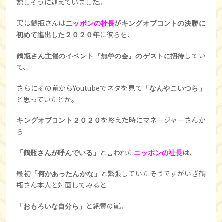
嬉しそうに迎えていました。
実は鶴瓶さんは
が
ニッポンの社長
キングオブコントの決勝に
に彼らを、
初めて進出した２０２０年
してい
鶴瓶さん主催のイベント『無学の会』のゲストに招待
て、
さらにその前からYoutubeでネタを見て
「なんやこいつら」
と思っていたとか。
を終えた時にマネージャーさんか
キングオブコント２０２０
ら
と言われた
は、
「鶴瓶さんが呼んでいる」
ニッポンの社長
最初
と緊張していたそうですがいざ鶴
「何かあったんかな」
瓶さん本人と対面してみると
と絶賛の嵐。
「おもろいな自分ら」