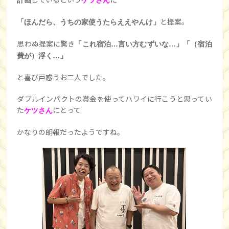
と提案。
「ほんだら、うちの家使うたらええやんけ」
思わぬ提案に驚き
「これ宿泊…言い方むずいな…」「（宿泊
費が）浮く…」
と喜び戸惑うお二人でした。
ダブルインパクトの賞金を使ってハワイに行こうと思ってい
た
にとって
ケツさん
かなりの朗報だったようですね。