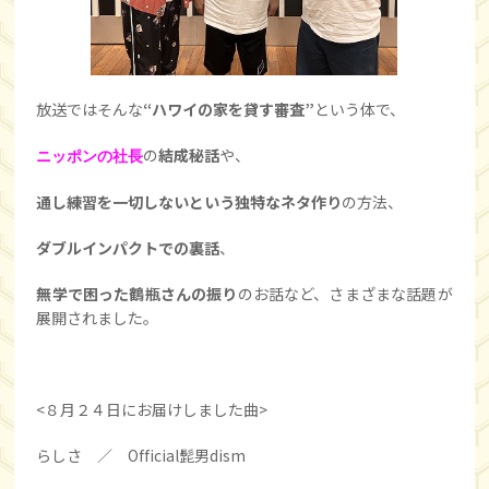
放送ではそんな
“ハワイの家を貸す審査”
という体で、
の
結成秘話
や、
ニッポンの社長
通し練習を一切しないという独特なネタ作り
の方法、
ダブルインパクトでの裏話
、
無学で困った鶴瓶さんの振り
のお話など、さまざまな話題が
展開されました。
<８月２４日にお届けしました曲>
らしさ ／ Official髭男dism