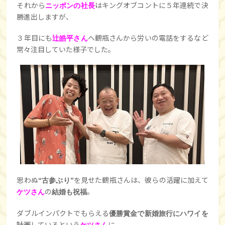
それから
はキングオブコントに５年連続で決
ニッポンの社長
勝進出しますが、
３年目にも
へ鶴瓶さんから労いの電話をするなど
辻皓平さん
常々注目していた様子でした。
思わぬ
を見せた鶴瓶さんは、彼らの活躍に加えて
“古参ぶり”
の
。
ケツさん
結婚も祝福
ダブルインパクトでもらえる
優勝賞金で新婚旅行にハワイを
しているという
に
計画
ケツさん