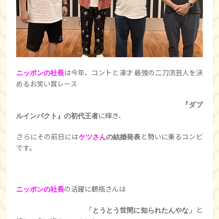
は今年、コントと漫才 最強の二刀流芸人を決
ニッポンの社長
めるお笑い賞レース
『ダブ
に輝き、
ルインパクト』の初代王者
さらにその前日には
と勢いに乗るコンビ
ケツさん
の結婚発表
です。
の活躍に鶴瓶さんは
ニッポンの社長
と
「とうとう世間に知られたんやな」