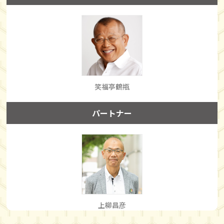
笑福亭鶴瓶
パートナー
上柳昌彦