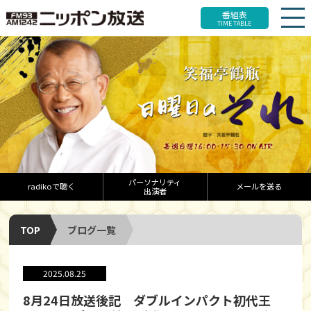
番組表
TIME TABLE
パーソナリティ
radikoで聴く
メールを送る
出演者
TOP
ブログ一覧
2025.08.25
8月24日放送後記 ダブルインパクト初代王