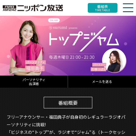
番組表
TIME TABLE
パーソナリティ
メールを送る
出演者
番組概要
フリーアナウンサー・福田典子が自身初のレギュラーラジオパ
ーソナリティに挑戦!
「ビジネスの“トップ”が、ラジオで“ジャム”る（トークセッシ