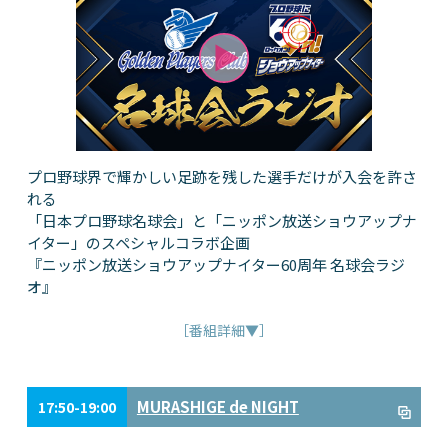
プロ野球界で輝かしい足跡を残した選手だけが入会を許さ
れる
「日本プロ野球名球会」と「ニッポン放送ショウアップナ
イター」のスペシャルコラボ企画
『ニッポン放送ショウアップナイター60周年 名球会ラジ
オ』
［番組詳細▼］
MURASHIGE de NIGHT
17:50-19:00