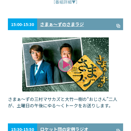
［番組詳細▼］
さまぁ～ずのさまラジ
15:00-15:30
さまぁ～ずの三村マサカズと大竹一樹の“おじさん”二人
が、土曜日の午後にゆる～くトークをお送りします。
ロケット団の定例ラジオ
15:30-15:50