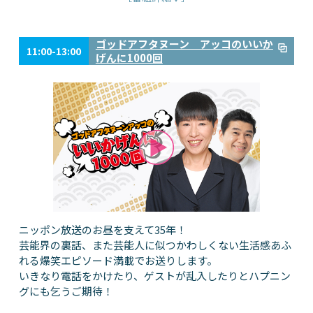
ゴッドアフタヌーン アッコのいいか
11:00-13:00
げんに1000回
ニッポン放送のお昼を支えて35年！
芸能界の裏話、また芸能人に似つかわしくない生活感あふ
れる爆笑エピソード満載でお送りします。
いきなり電話をかけたり、ゲストが乱入したりとハプニン
グにも乞うご期待！