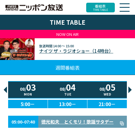
番組表
TIME TABLE
TIME TABLE
NOW ON AIR
放送時間
14:00 ～ 15:00
ナイツ ザ・ラジオショー（14時台）
週間番組表
03
04
05
08/
08/
08/
MON
TUE
WED
5:00－
13:00－
21:00－
徳光和夫 とくモリ！歌謡サタデー
05:00-07:40