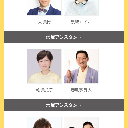
東 貴博
黒沢 かずこ
水曜アシスタント
乾 貴美子
春風亭 昇太
木曜アシスタント