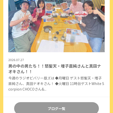
2026.07.27
男の中の男たち！！怒髪天・増子直純さんと真田ナ
オキさん！！
今週のラジオビバリー昼ズは ◆月曜日 ゲスト怒髪天・増子
直純さん、真田ナオキさん！ ◆火曜日 11時台ゲストWhite S
corpion CHOCOさん&...
ブログ一覧