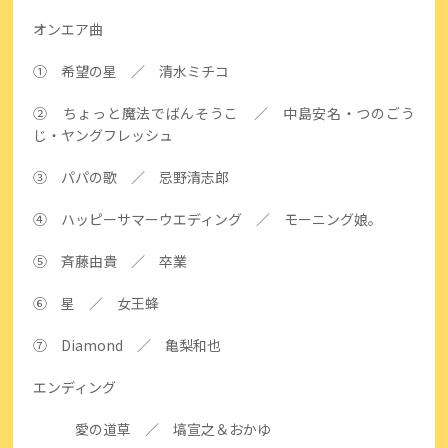
オンエア曲
① 希望の星 ／ 清水ミチコ
② ちょっと魔法でばんそうこ ／ 中島安名・つのごう
じ・ヤングフレッシュ
③ パパの歌 ／ 忌野清志郎
④ ハッピーサマーウエディング ／ モーニング娘。
⑤ 斉藤由貴 ／ 卒業
⑥ 星 ／ 女王蜂
⑦ Diamond ／ 亀梨和也
エンディング
愛の道草 ／ 塙宣之＆おかゆ