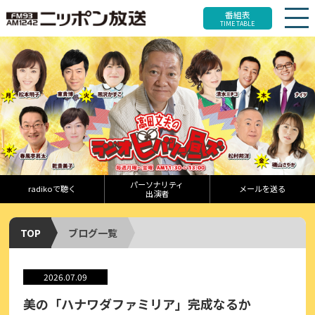
番組表
TIME TABLE
パーソナリティ
radikoで聴く
メールを送る
出演者
TOP
ブログ一覧
2026.07.09
美の「ハナワダファミリア」完成なるか