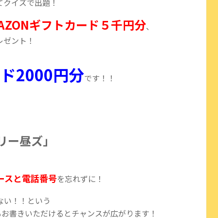
てクイズで出題！
MAZONギフトカード５
千円分
、
レゼント！
！
ド2000円分
です！！
リー昼ズ」
ースと電話番号
を忘れずに！
ない！！という
もお書きいただけるとチャンスが広がります！