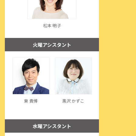
松本 明子
火曜アシスタント
東 貴博
黒沢 かずこ
水曜アシスタント