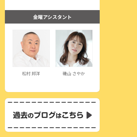
金曜アシスタント
松村 邦洋
磯山 さやか