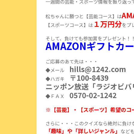
一週間の芸能・スポーツ情報を振り返っ
A
松ちゃんに勝つと【芸能コース】は
１万円分
【スポーツコース】は
をプ
そして、負けても参加賞をプレゼント！
AMAZONギフトカー
ご応募のあて先は・・・
hills@1242.com
◆メール
〒100-8439
◆ハガキ
ニッポン放送「ラジオビバ
0570-02-1242
◆ＦＡＸ
※【芸能】・【スポーツ】希望のコ
さらに・・・このクイズなら絶対に負け
「趣味」や「詳しいジャンル」
など