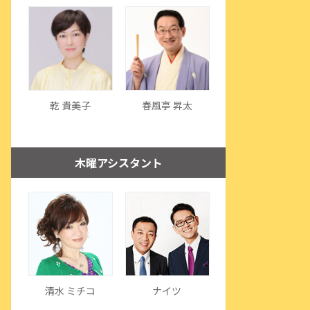
乾 貴美子
春風亭 昇太
木曜アシスタント
清水 ミチコ
ナイツ