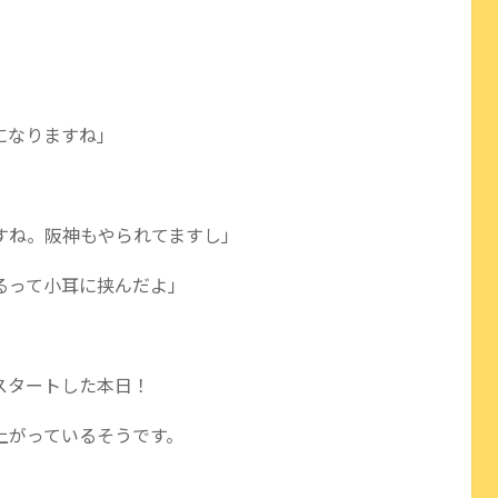
になりますね」
すね。阪神もやられてますし」
るって小耳に挟んだよ」
スタートした本日！
上がっているそうです。