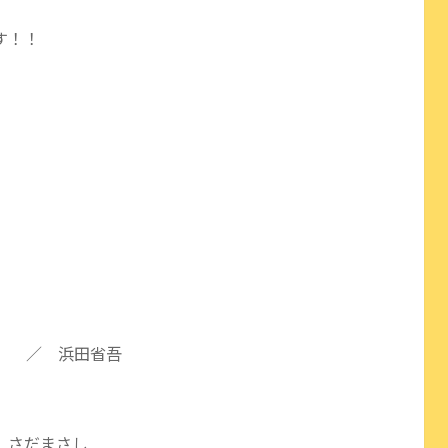
す！！
ion） ／ 浜田省吾
 さだまさし