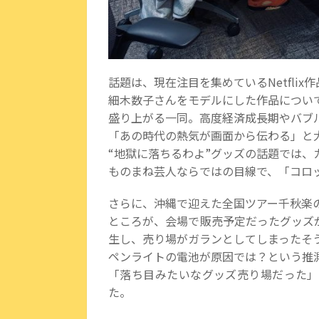
話題は、現在注目を集めている
Netflix
作
細木数子
さんをモデルにした作品につい
盛り上がる一同。高度経済成長期やバブ
「あの時代の熱気が画面から伝わる」と
“地獄に落ちるわよ”グッズの話題では、
ものまね芸人ならではの目線で、「コロ
さらに、沖縄で迎えた全国ツアー千秋楽
ところが、会場で販売予定だったグッズ
生し、売り場がガランとしてしまったそ
ペンライトの電池が原因では？という推
「落ち目みたいなグッズ売り場だった」
た。