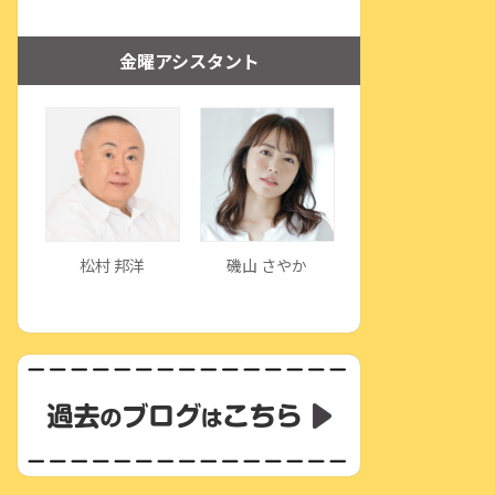
金曜アシスタント
松村 邦洋
磯山 さやか