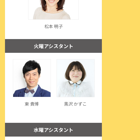
松本 明子
火曜アシスタント
東 貴博
黒沢 かずこ
水曜アシスタント