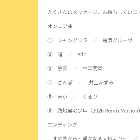
たくさんのメッセージ、お待ちしていま
オンエア曲
① シャングリラ ／ 電気グルーヴ
② 唱 ／ Ado
③ 禁区 ／ 中森明菜
④ さんぽ ／ 井上あずみ
⑤ 東京 ／ くるり
⑥ 路地裏の少年（2026 Remix Vers
エンディング
北の国から～遥かなる大地より～ ／