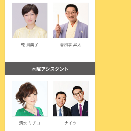
乾 貴美子
春風亭 昇太
木曜アシスタント
清水 ミチコ
ナイツ