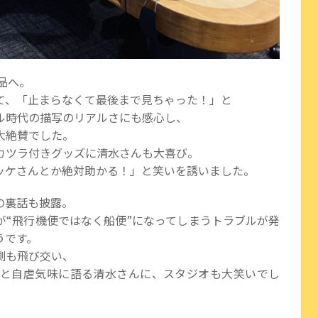
品へ。
て、「止まらなくて最後まで見ちゃった！」と
ル時代の描写のリアルさにも感心し、
大絶賛でした。
カツラ付きグッズに清水さんも大喜び。
ッケさんとか絶対助かる！」と笑いを誘いました。
の裏話も披露。
が“飛行機便ではなく船便”になってしまうトラブルが発
うです。
測も飛び交い、
と自虐気味に語る清水さんに、スタジオも大笑いでし