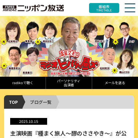
番組表
TIME TABLE
パーソナリティ
radikoで聴く
メールを送る
出演者
TOP
ブログ一覧
2025.10.15
主演映画『種まく旅人〜醪のささやき〜』が公