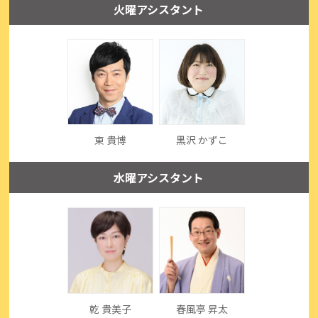
火曜アシスタント
東 貴博
黒沢 かずこ
水曜アシスタント
乾 貴美子
春風亭 昇太