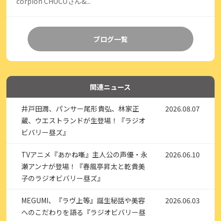
corpion CHOCOさん&...
ブログ一覧
関連ニュース
井戸田潤、パンサー尾形貴弘、林家正
2026.08.07
蔵、ウエストランドが生登場！『ラジオ
ビバリー昼ズ』
TVアニメ『あかね噺』主人公の声優・永
2026.06.10
瀬アンナが登場！『春風亭昇太と乾貴美
子のラジオビバリー昼ズ』
MEGUMI、『ラヴ上等』誕生秘話や美容
2026.06.03
へのこだわりを語る『ラジオビバリー昼