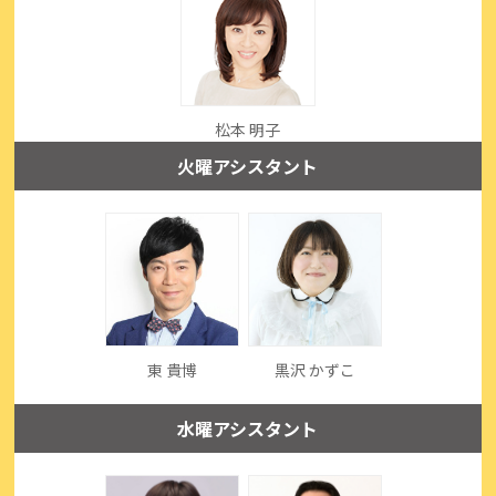
松本 明子
火曜アシスタント
東 貴博
黒沢 かずこ
水曜アシスタント