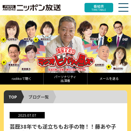
番組表
TIME TABLE
パーソナリティ
radikoで聴く
メールを送る
出演者
TOP
ブログ一覧
2025.07.07
芸歴38年でも逆立ちもお手の物！！藤あや子