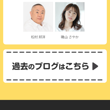
松村 邦洋
磯山 さやか