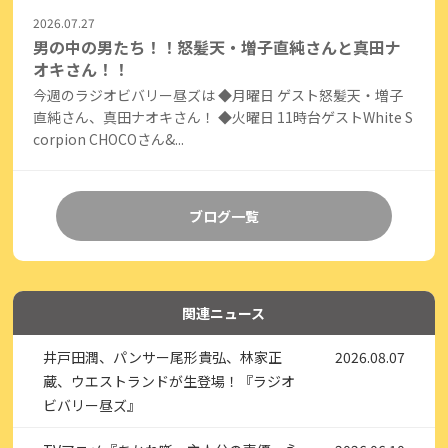
2026.07.27
男の中の男たち！！怒髪天・増子直純さんと真田ナ
オキさん！！
今週のラジオビバリー昼ズは ◆月曜日 ゲスト怒髪天・増子
直純さん、真田ナオキさん！ ◆火曜日 11時台ゲストWhite S
corpion CHOCOさん&...
ブログ一覧
関連ニュース
井戸田潤、パンサー尾形貴弘、林家正
2026.08.07
蔵、ウエストランドが生登場！『ラジオ
ビバリー昼ズ』