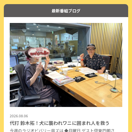
最新番組ブログ
2026.08.06
代打 鈴木拓！犬に襲われワニに囲まれ人を救う
今週のラジオビバリー昼ズは ◆月曜日 ゲスト伊東四朗さ