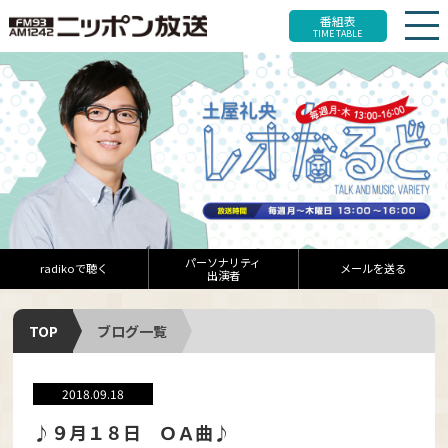
番組表
TIME TABLE
パーソナリティ
radikoで聴く
メールを送る
出演者
TOP
ブログ一覧
2018.09.18
♪９月１８日 ＯＡ曲♪